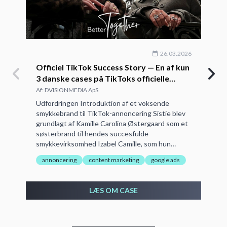
26.03.2026
Officiel TikTok Success Story — En af kun
3 danske cases på TikToks officielle
platform
Af: DVISIONMEDIA ApS
Udfordringen Introduktion af et voksende
smykkebrand til TikTok-annoncering Sistie blev
grundlagt af Kamille Carolina Østergaard som et
søsterbrand til hendes succesfulde
smykkevirksomhed Izabel Camille, som hun
etablerede i 2008. Efter international succes
annoncering
content marketing
google ads
med Izabel Camille identificerede Kamille …
LÆS OM CASE