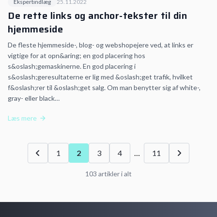
Ekspertindlæg
25.11.2022
De rette links og anchor-tekster til din
hjemmeside
De fleste hjemmeside-, blog- og webshopejere ved, at links er
vigtige for at opn&aring; en god placering hos
s&oslash;gemaskinerne. En god placering i
s&oslash;geresultaterne er lig med &oslash;get trafik, hvilket
f&oslash;rer til &oslash;get salg. Om man benytter sig af white-,
gray- eller black…
Læs mere
1
2
3
4
…
11
103 artikler i alt