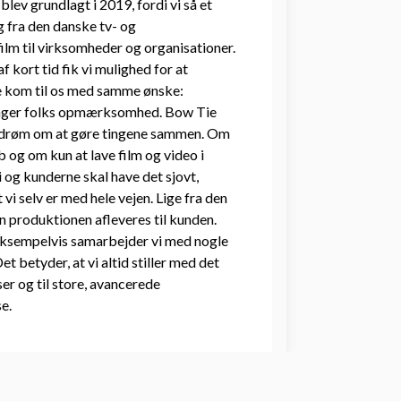
lev grundlagt i 2019, fordi vi så et
g fra den danske tv- og
film til virksomheder og organisationer.
 af kort tid fik vi mulighed for at
le kom til os med samme ønske:
 fanger folks opmærksomhed. Bow Tie
s drøm om at gøre tingene sammen. Om
ab og om kun at lave film og video i
i og kunderne skal have det sjovt,
 vi selv er med hele vejen. Lige fra den
en produktionen afleveres til kunden.
 Eksempelvis samarbejder vi med nogle
t betyder, at vi altid stiller med det
er og til store, avancerede
e.