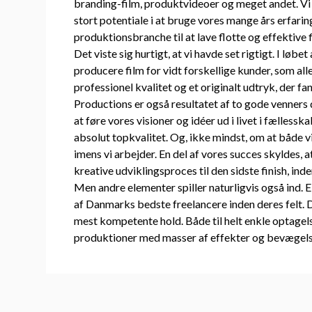
branding-film, produktvideoer og meget andet. Vi b
stort potentiale i at bruge vores mange års erfarin
produktionsbranche til at lave flotte og effektive 
Det viste sig hurtigt, at vi havde set rigtigt. I løbet
producere film for vidt forskellige kunder, som al
professionel kvalitet og et originalt udtryk, der
Productions er også resultatet af to gode venner
at føre vores visioner og idéer ud i livet i fællessk
absolut topkvalitet. Og, ikke mindst, om at både v
imens vi arbejder. En del af vores succes skyldes, at
kreative udviklingsproces til den sidste finish, ind
Men andre elementer spiller naturligvis også ind.
af Danmarks bedste freelancere inden deres felt. De
mest kompetente hold. Både til helt enkle optagels
produktioner med masser af effekter og bevægels