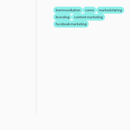
kommunikation
some
markedsføring
branding
content marketing
facebook marketing