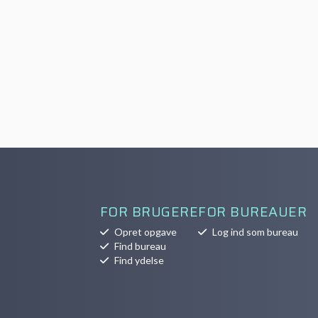
FOR BRUGERE
FOR BUREAUER
Opret opgave
Log ind som bureau
Find bureau
Find ydelse