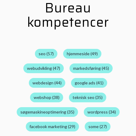
Bureau
kompetencer
seo (57)
hjemmeside (49)
webudvikling (47)
markedsføring (45)
webdesign (44)
google ads (41)
webshop (38)
teknisk seo (35)
søgemaskineoptimering (35)
wordpress (34)
facebook marketing (29)
some (27)