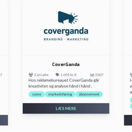
CoverGanda
7
2 ansatte
1.095 kr./t
2007
Hos reklamebureauet CoverGanda går
H
kreativitet og analyse hånd i hånd .
a
a
some
markedsføring
abonnement
LÆS MERE