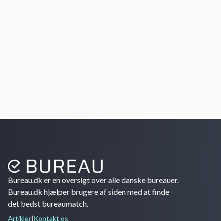
Bureau.dk er en oversigt over alle danske bureauer.
Bureau.dk hjælper brugere af siden med at finde
det bedst bureaumatch.
Artikler
|
Kontakt os