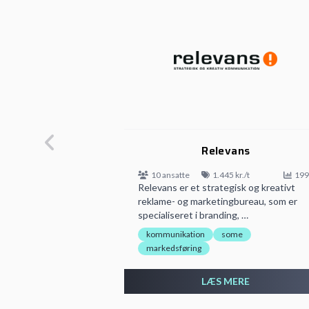
Relevans
10 ansatte
1.445 kr./t
199
Relevans er et strategisk og kreativt
reklame- og marketingbureau, som er
specialiseret i branding, …
kommunikation
some
markedsføring
LÆS MERE