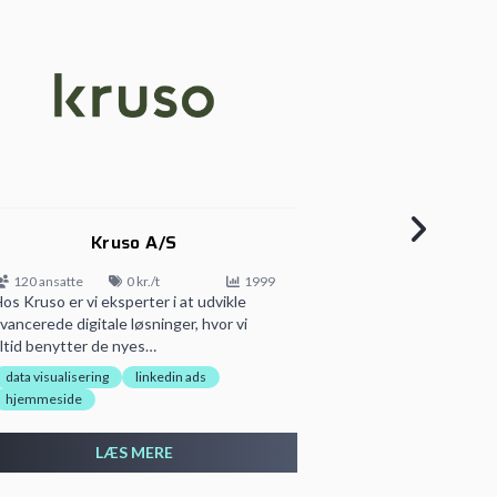
Kruso A/S
N
120 ansatte
0 kr./t
1999
1 ansatte
os Kruso er vi eksperter i at udvikle
Novago er et ema
vancerede digitale løsninger, hvor vi
markedsføring
ltid benytter de nyes…
marketing automa
data visualisering
linkedin ads
hjemmeside
LÆ
LÆS MERE