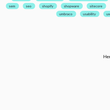
sem
seo
shopify
shopware
sitecore
umbraco
usability
ux
Her