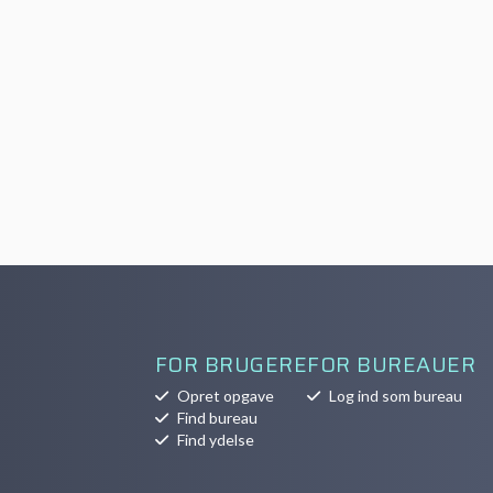
FOR BRUGERE
FOR BUREAUER
Opret opgave
Log ind som bureau
Find bureau
Find ydelse