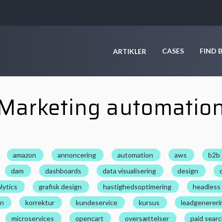
CASES
FIND 
ARTIKLER
Marketing automatio
amazon
annoncering
automation
aws
b2b
dam
dashboards
data visualisering
design
lytics
grafisk design
hastighedsoptimering
headless
on
korrektur
kundeservice
kursus
leadgenereri
microservices
opencart
oversættelser
paid sear