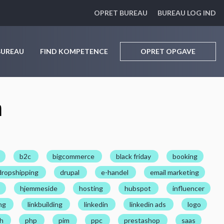
OPRET BUREAU
BUREAU LOG IND
BUREAU
FIND KOMPETENCE
OPRET OPGAVE
n
b2c
bigcommerce
black friday
booking
dropshipping
drupal
e-handel
email marketing
hjemmeside
hosting
hubspot
influencer
ng
linkbuilding
linkedin
linkedin ads
logo
ch
php
pim
ppc
prestashop
saas