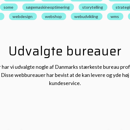
some
søgemaskineoptimering
storytelling
strategi
webdesign
webshop
webudvikling
wms
Udvalgte bureauer
 har vi udvalgte nogle af Danmarks stærkeste bureau profi
Disse webbureauer har bevist at de kan levere og yde høj
kundeservice.