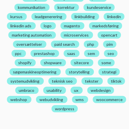
kommunikation
korrektur
kundeservice
kursus
leadgenerering
linkbuilding
linkedin
linkedin ads
logo
magento
markedsføring
marketing automation
microservices
opencart
oversættelser
paid search
php
pim
ppc
prestashop
saas
sem
seo
shopify
shopware
sitecore
some
søgemaskineoptimering
storytelling
strategi
systemudvikling
teknisk seo
tekster
tiktok
umbraco
usability
ux
webdesign
webshop
webudvikling
wms
woocommerce
wordpress