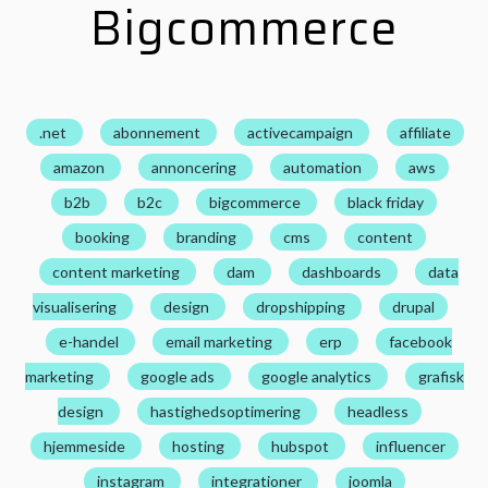
Bigcommerce
.net
abonnement
activecampaign
affiliate
amazon
annoncering
automation
aws
b2b
b2c
bigcommerce
black friday
booking
branding
cms
content
content marketing
dam
dashboards
data
visualisering
design
dropshipping
drupal
e-handel
email marketing
erp
facebook
marketing
google ads
google analytics
grafisk
design
hastighedsoptimering
headless
hjemmeside
hosting
hubspot
influencer
instagram
integrationer
joomla