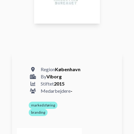
Region
København
By
Viborg
Stiftet
2015
Medarbejdere
-
markedsføring
branding