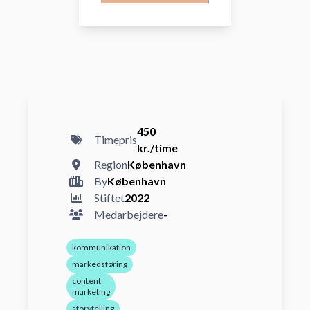
450
Timepris
kr./time
Region
København
By
København
Stiftet
2022
Medarbejdere
-
kommunikation
markedsføring
content
marketing
storytelling