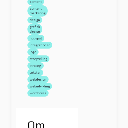
content
content
marketing
design
grafisk
design
hubspot
integrationer
logo
storytelling
strategi
tekster
webdesign
webudvikling
wordpress
Om