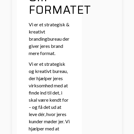
FORMATET
Vi er et strategisk &
kreativt
brandingbureau der
giver jeres brand
mere format.
Vi er et strategisk
og kreativt bureau,
der hjælper jeres
virksomhed med at
finde ind til det, i
skal være kendt for
– og få det ud at
leve dér, hvor jeres
kunder møder jer. Vi
hjælper med at