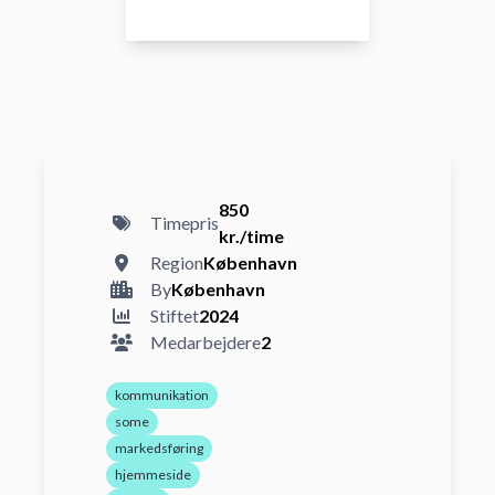
850
Timepris
kr./time
Region
København
By
København
Stiftet
2024
Medarbejdere
2
kommunikation
some
markedsføring
hjemmeside