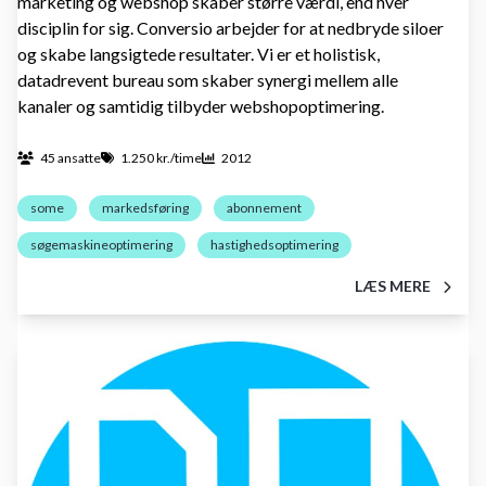
marketing og webshop skaber større værdi, end hver
disciplin for sig. Conversio arbejder for at nedbryde siloer
og skabe langsigtede resultater. Vi er et holistisk,
datadrevent bureau som skaber synergi mellem alle
kanaler og samtidig tilbyder webshopoptimering.
45 ansatte
1.250 kr./time
2012
some
markedsføring
abonnement
søgemaskineoptimering
hastighedsoptimering
LÆS MERE