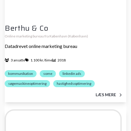
Berthu & Co
Online marketing bureau fra København (København)
Datadrevet online marketing bureau
3 ansatte
1.100 kr./time
2018
kommunikation
some
linkedin ads
søgemaskineoptimering
hastighedsoptimering
LÆS MERE