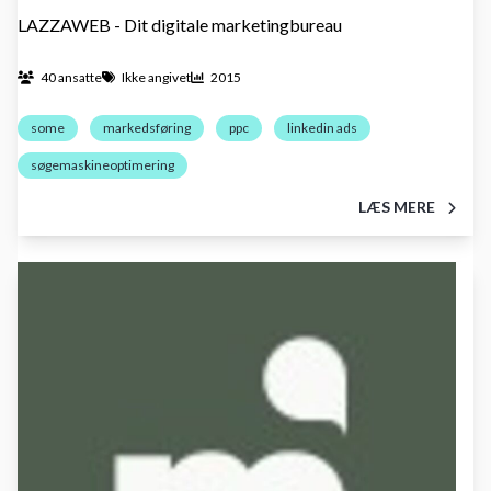
LAZZAWEB - Dit digitale marketingbureau
40 ansatte
Ikke angivet
2015
some
markedsføring
ppc
linkedin ads
søgemaskineoptimering
LÆS MERE