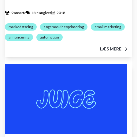
9 ansatte
Ikke angivet
2018
markedsføring
søgemaskineoptimering
email marketing
annoncering
automation
LÆS MERE