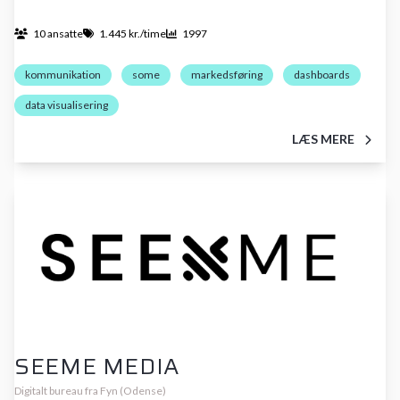
10 ansatte
1.445 kr./time
1997
kommunikation
some
markedsføring
dashboards
data visualisering
LÆS MERE
SEEME MEDIA
Digitalt bureau fra Fyn (Odense)