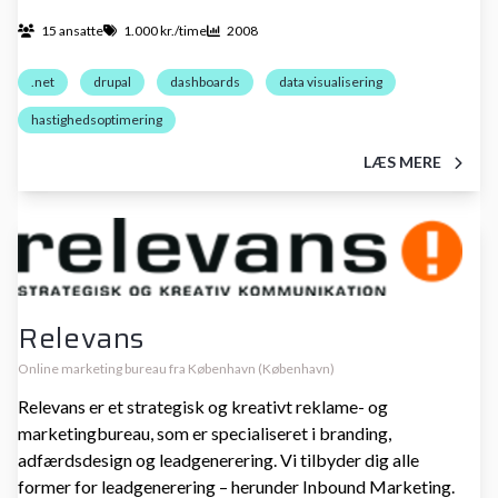
15 ansatte
1.000 kr./time
2008
.net
drupal
dashboards
data visualisering
hastighedsoptimering
LÆS MERE
Relevans
Online marketing bureau fra København (København)
Relevans er et strategisk og kreativt reklame- og
marketingbureau, som er specialiseret i branding,
adfærdsdesign og leadgenerering. Vi tilbyder dig alle
former for leadgenerering – herunder Inbound Marketing.