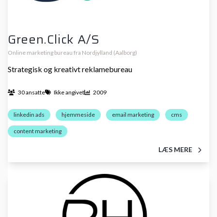
Green.Click A/S
Online marketing bureau fra Nordjylland (Aalborg)
Strategisk og kreativt reklamebureau
30 ansatte
Ikke angivet
2009
linkedin ads
hjemmeside
email marketing
cms
content marketing
LÆS MERE