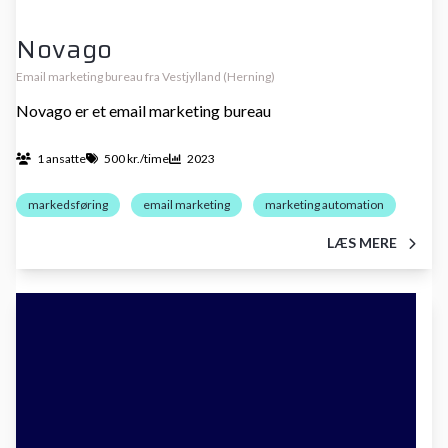
Novago
Email marketing bureau fra Vestjylland (Herning)
Novago er et email marketing bureau
1 ansatte
500 kr./time
2023
markedsføring
email marketing
marketing automation
LÆS MERE