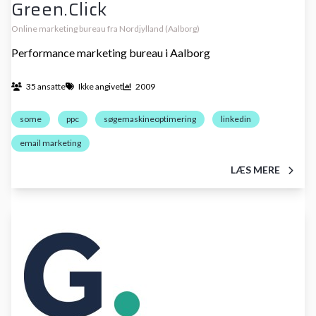
Green.Click
Online marketing bureau fra Nordjylland (Aalborg)
Performance marketing bureau i Aalborg
35 ansatte
Ikke angivet
2009
some
ppc
søgemaskineoptimering
linkedin
email marketing
LÆS MERE