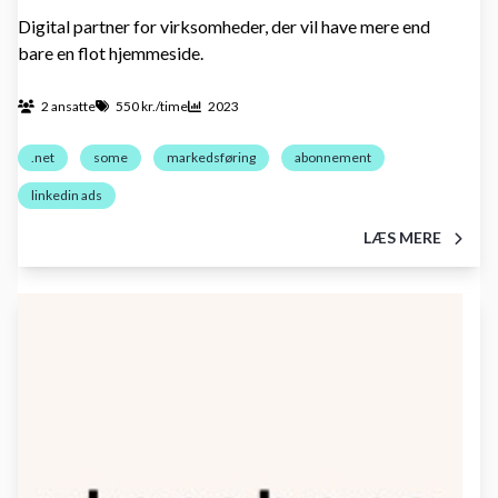
Digital partner for virksomheder, der vil have mere end
bare en flot hjemmeside.
2 ansatte
550 kr./time
2023
.net
some
markedsføring
abonnement
linkedin ads
LÆS MERE