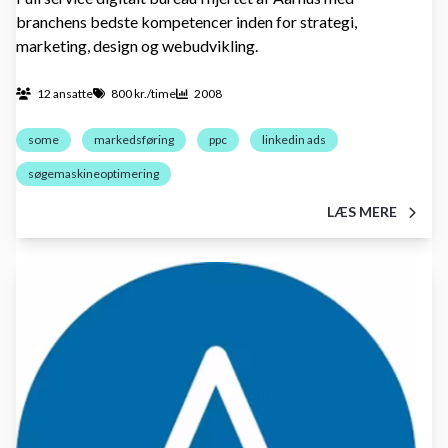
branchens bedste kompetencer inden for strategi,
marketing, design og webudvikling.
12 ansatte
800 kr./time
2008
some
markedsføring
ppc
linkedin ads
søgemaskineoptimering
LÆS MERE