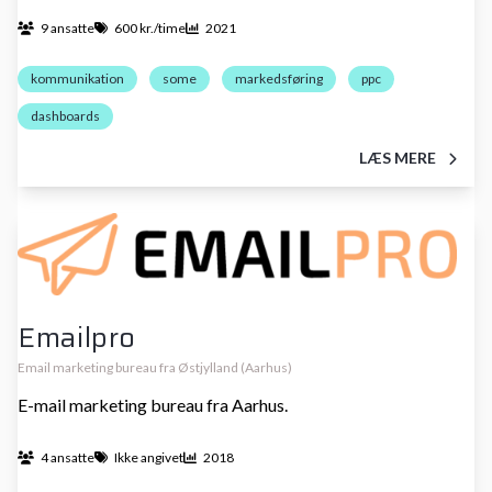
9 ansatte
600 kr./time
2021
kommunikation
some
markedsføring
ppc
dashboards
LÆS MERE
Emailpro
Email marketing bureau fra Østjylland (Aarhus)
E-mail marketing bureau fra Aarhus.
4 ansatte
Ikke angivet
2018