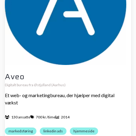
Aveo
Digitalt bureau fra Østjylland (Aarhus)
Et web- og marketingbureau, der hjælper med digital
vækst
130 ansatte
700 kr./time
2014
markedsføring
linkedin ads
hjemmeside