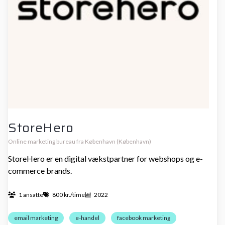
StoreHero
Online marketing bureau fra København (København)
StoreHero er en digital vækstpartner for webshops og e-
commerce brands.
1 ansatte
800 kr./time
2022
email marketing
e-handel
facebook marketing