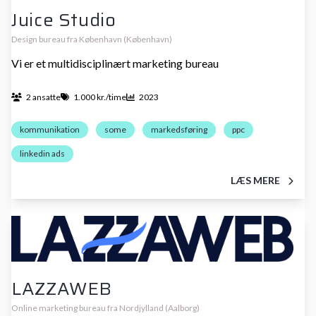
Juice Studio
Design bureau fra København (København)
Vi er et multidisciplinært marketing bureau
2 ansatte
1.000 kr./time
2023
kommunikation
some
markedsføring
ppc
linkedin ads
LÆS MERE
LAZZAWEB
Online marketing bureau fra Nordjylland (Aalborg)