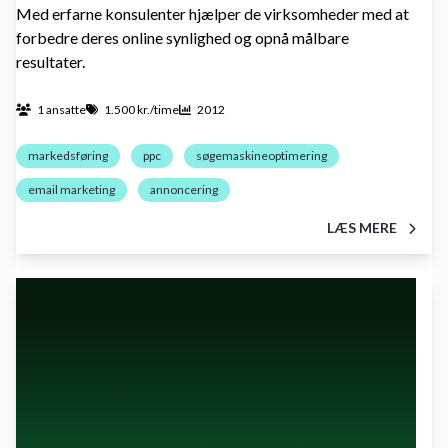
Med erfarne konsulenter hjælper de virksomheder med at
forbedre deres online synlighed og opnå målbare
resultater.
1 ansatte
1.500 kr./time
2012
markedsføring
ppc
søgemaskineoptimering
email marketing
annoncering
LÆS MERE