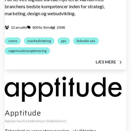
branchens bedste kompetencer inden for strategi,
marketing, design og webudvikling.
12 ansatte
800 kr./time
2008
some
markedsføring
ppc
linkedin ads
søgemaskineoptimering
LÆS MERE
Apptitude
App bureau fra København (København)
Teknologi er vores store passion - vi vil hjælpe