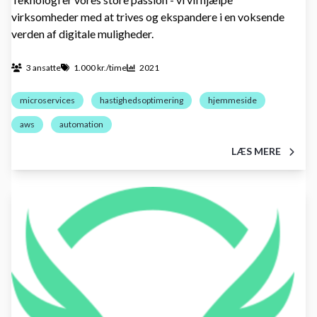
virksomheder med at trives og ekspandere i en voksende
verden af digitale muligheder.
3 ansatte
1.000 kr./time
2021
microservices
hastighedsoptimering
hjemmeside
aws
automation
LÆS MERE