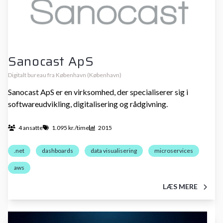
Sanocast ApS
Digitalt bureau fra København (København)
Sanocast ApS er en virksomhed, der specialiserer sig i
softwareudvikling, digitalisering og rådgivning.
4 ansatte
1.095 kr./time
2015
.net
dashboards
data visualisering
microservices
aws
LÆS MERE