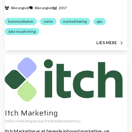
Ikke angivet
Ikke angivet
2017
kommunikation
some
markedsføring
ppc
data visualisering
LÆS MERE
Itch Marketing
Online marketing bureau fra Østjylland (Aarhus)
Itch Marketing er et førende inbound marketing- og