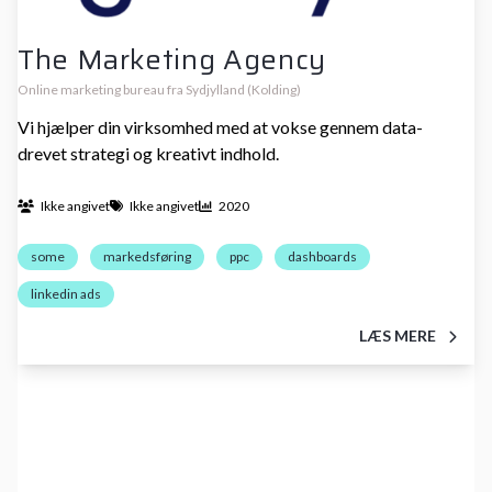
The Marketing Agency
Online marketing bureau fra Sydjylland (Kolding)
Vi hjælper din virksomhed med at vokse gennem data-
drevet strategi og kreativt indhold.
Ikke angivet
Ikke angivet
2020
some
markedsføring
ppc
dashboards
linkedin ads
LÆS MERE