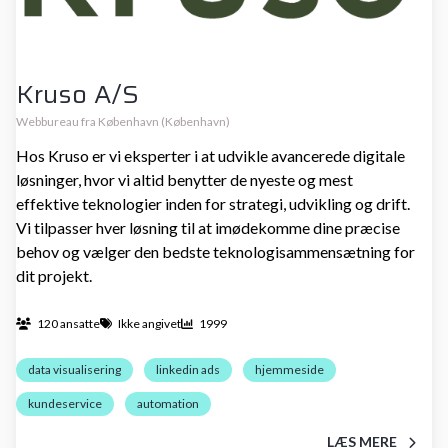
Kruso A/S
Webbureau fra København (København)
Hos Kruso er vi eksperter i at udvikle avancerede digitale
løsninger, hvor vi altid benytter de nyeste og mest
effektive teknologier inden for strategi, udvikling og drift.
Vi tilpasser hver løsning til at imødekomme dine præcise
behov og vælger den bedste teknologisammensætning for
dit projekt.
120 ansatte
Ikke angivet
1999
data visualisering
linkedin ads
hjemmeside
kundeservice
automation
LÆS MERE