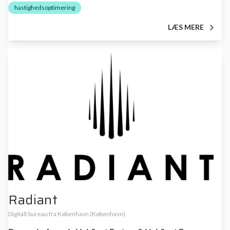
hastighedsoptimering
LÆS MERE
Radiant
Digitalt bureau fra København (København)