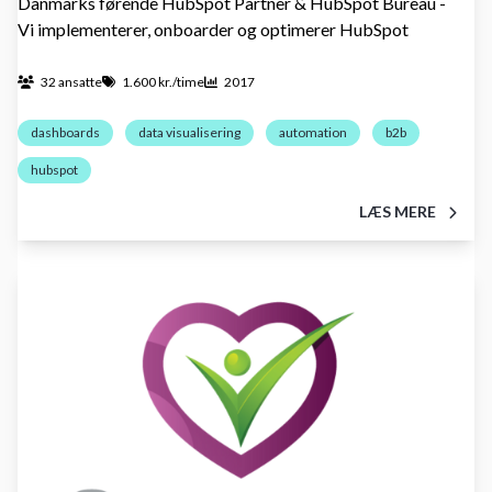
Danmarks førende HubSpot Partner & HubSpot Bureau -
Vi implementerer, onboarder og optimerer HubSpot
32 ansatte
1.600 kr./time
2017
dashboards
data visualisering
automation
b2b
hubspot
LÆS MERE