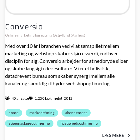
Conversio
Online marketing bureau fra Østjylland (Aarhus)
Med over 10 år i branchen ved vi at samspillet mellem
marketing og webshop skaber større værdi, end hver
disciplin for sig. Conversio arbejder for at nedbryde siloer
og skabe langsigtede resultater. Vi er et holistisk,
datadrevent bureau som skaber synergi mellem alle
kanaler og samtidig tilbyder webshopoptimering.
45 ansatte
1.250 kr./time
2012
some
markedsføring
abonnement
søgemaskineoptimering
hastighedsoptimering
LÆS MERE