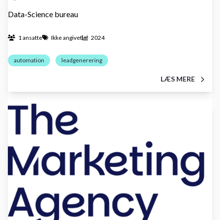
Data-Science bureau
1 ansatte
Ikke angivet
2024
automation
leadgenerering
LÆS MERE