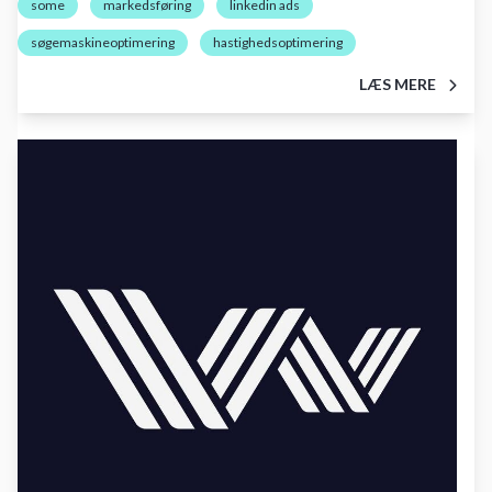
some
markedsføring
linkedin ads
søgemaskineoptimering
hastighedsoptimering
LÆS MERE