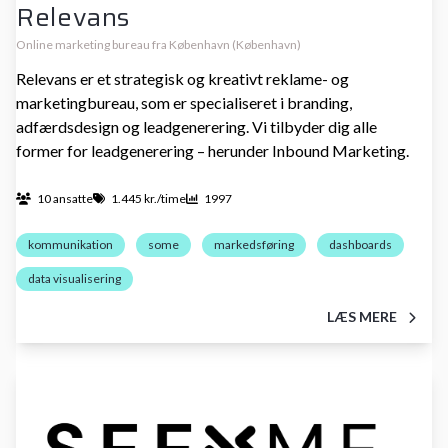
Relevans
Online marketing bureau fra København (København)
Relevans er et strategisk og kreativt reklame- og
marketingbureau, som er specialiseret i branding,
adfærdsdesign og leadgenerering. Vi tilbyder dig alle
former for leadgenerering – herunder Inbound Marketing.
10 ansatte
1.445 kr./time
1997
kommunikation
some
markedsføring
dashboards
data visualisering
LÆS MERE