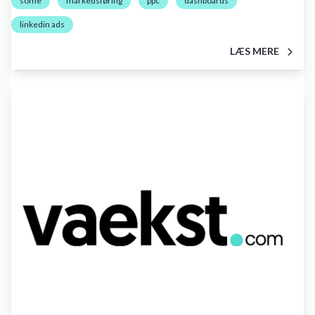
some
markedsføring
ppc
dashboards
linkedin ads
LÆS MERE