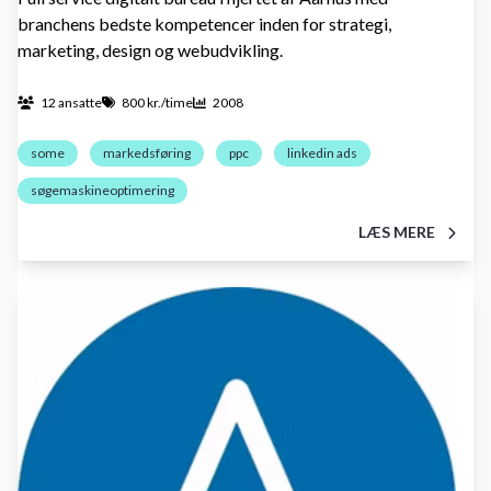
branchens bedste kompetencer inden for strategi,
marketing, design og webudvikling.
12 ansatte
800 kr./time
2008
some
markedsføring
ppc
linkedin ads
søgemaskineoptimering
LÆS MERE