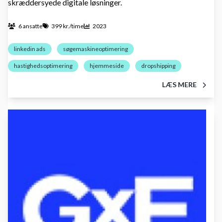
skræddersyede digitale løsninger.
6 ansatte
399 kr./time
2023
linkedin ads
søgemaskineoptimering
hastighedsoptimering
hjemmeside
dropshipping
LÆS MERE