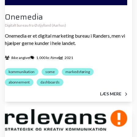
Onemedia
Digitalt bureau fra Østjylland (Aarhus)
Onemedia er et digital marketing bureau i Randers, men vi
hjælper gerne kunder i hele landet.
Ikke angivet
1.000 kr./time
2021
kommunikation
some
markedsføring
abonnement
dashboards
LÆS MERE