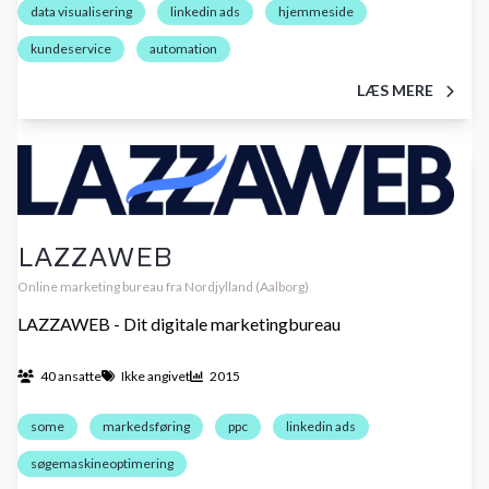
data visualisering
linkedin ads
hjemmeside
kundeservice
automation
LÆS MERE
LAZZAWEB
Online marketing bureau fra Nordjylland (Aalborg)
LAZZAWEB - Dit digitale marketingbureau
40 ansatte
Ikke angivet
2015
some
markedsføring
ppc
linkedin ads
søgemaskineoptimering