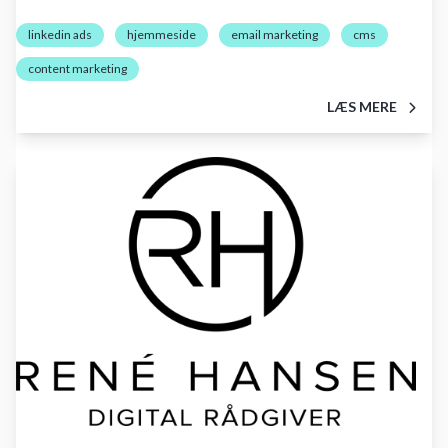
linkedin ads
hjemmeside
email marketing
cms
content marketing
LÆS MERE