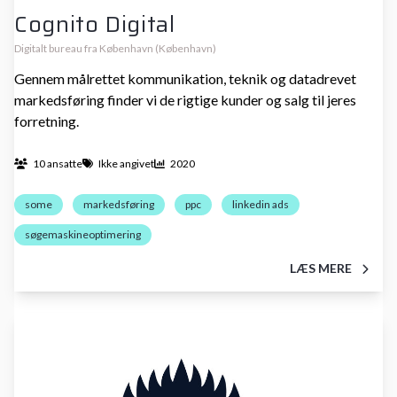
Cognito Digital
Digitalt bureau fra København (København)
Gennem målrettet kommunikation, teknik og datadrevet
markedsføring finder vi de rigtige kunder og salg til jeres
forretning.
10 ansatte
Ikke angivet
2020
some
markedsføring
ppc
linkedin ads
søgemaskineoptimering
LÆS MERE