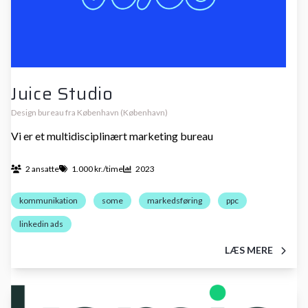
Juice Studio
Design bureau fra København (København)
Vi er et multidisciplinært marketing bureau
2 ansatte
1.000 kr./time
2023
kommunikation
some
markedsføring
ppc
linkedin ads
LÆS MERE