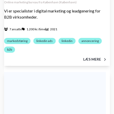
Online marketing bureau fra København (København)
Vi er specialister i digital marketing og leadgenering for
B2B virksomheder.
7 ansatte
1.200 kr./time
2021
markedsføring
linkedin ads
linkedin
annoncering
b2b
LÆS MERE