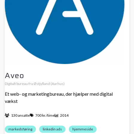
Aveo
Digitalt bureau fra Østjylland (Aarhus)
Et web- og marketingbureau, der hjælper med digital
vækst
130 ansatte
700 kr./time
2014
markedsføring
linkedin ads
hjemmeside