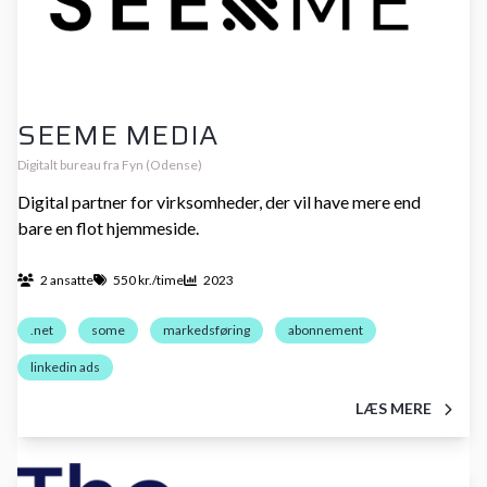
SEEME MEDIA
Digitalt bureau fra Fyn (Odense)
Digital partner for virksomheder, der vil have mere end
bare en flot hjemmeside.
2 ansatte
550 kr./time
2023
.net
some
markedsføring
abonnement
linkedin ads
LÆS MERE