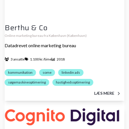
Berthu & Co
Online marketing bureau fra København (København)
Datadrevet online marketing bureau
3 ansatte
1.100 kr./time
2018
kommunikation
some
linkedin ads
søgemaskineoptimering
hastighedsoptimering
LÆS MERE