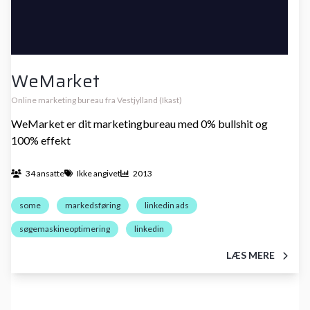
WeMarket
Online marketing bureau fra Vestjylland (Ikast)
WeMarket er dit marketingbureau med 0% bullshit og
100% effekt
34 ansatte
Ikke angivet
2013
some
markedsføring
linkedin ads
søgemaskineoptimering
linkedin
LÆS MERE