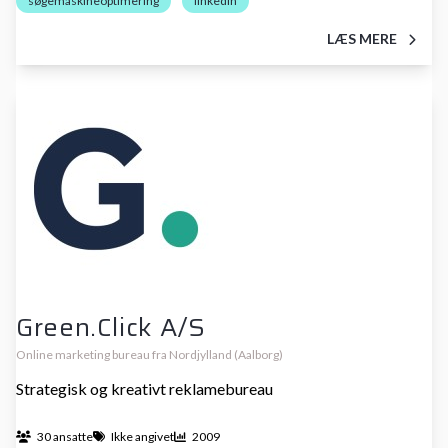
søgemaskineoptimering
linkedin
LÆS MERE
Green.Click A/S
Online marketing bureau fra Nordjylland (Aalborg)
Strategisk og kreativt reklamebureau
30 ansatte
Ikke angivet
2009