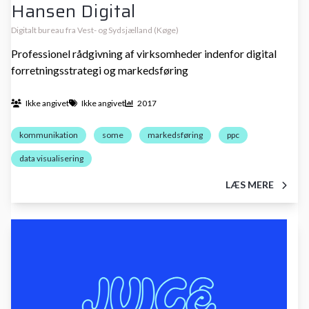
Hansen Digital
Digitalt bureau fra Vest- og Sydsjælland (Køge)
Professionel rådgivning af virksomheder indenfor digital
forretningsstrategi og markedsføring
Ikke angivet
Ikke angivet
2017
kommunikation
some
markedsføring
ppc
data visualisering
LÆS MERE