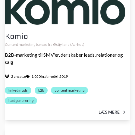
Komio
Content marketing bureau fra Østjylland (Aarhus)
B2B-marketing til SMV'er, der skaber leads, relationer og
salg
2 ansatte
1.050 kr./time
2019
linkedin ads
b2b
content marketing
leadgenerering
LÆS MERE