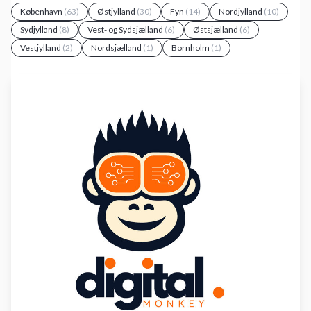
København
(63)
Østjylland
(30)
Fyn
(14)
Nordjylland
(10)
Sydjylland
(8)
Vest- og Sydsjælland
(6)
Østsjælland
(6)
Vestjylland
(2)
Nordsjælland
(1)
Bornholm
(1)