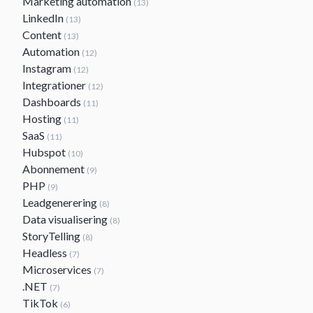
Marketing automation
(13)
LinkedIn
(13)
Content
(13)
Automation
(12)
Instagram
(12)
Integrationer
(12)
Dashboards
(11)
Hosting
(11)
SaaS
(11)
Hubspot
(10)
Abonnement
(9)
PHP
(9)
Leadgenerering
(8)
Data visualisering
(8)
StoryTelling
(8)
Headless
(7)
Microservices
(7)
.NET
(7)
TikTok
(6)