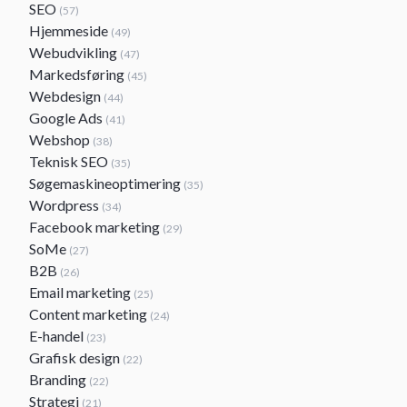
SEO
(57)
Hjemmeside
(49)
Webudvikling
(47)
Markedsføring
(45)
Webdesign
(44)
Google Ads
(41)
Webshop
(38)
Teknisk SEO
(35)
Søgemaskineoptimering
(35)
Wordpress
(34)
Facebook marketing
(29)
SoMe
(27)
B2B
(26)
Email marketing
(25)
Content marketing
(24)
E-handel
(23)
Grafisk design
(22)
Branding
(22)
Strategi
(21)