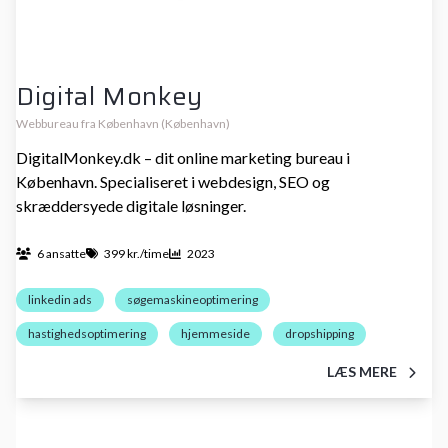
Digital Monkey
Webbureau fra København (København)
DigitalMonkey.dk – dit online marketing bureau i
København. Specialiseret i webdesign, SEO og
skræddersyede digitale løsninger.
6 ansatte
399 kr./time
2023
linkedin ads
søgemaskineoptimering
hastighedsoptimering
hjemmeside
dropshipping
LÆS MERE