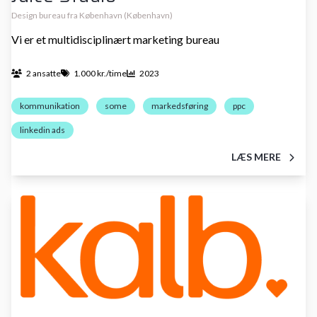
Design bureau fra København (København)
Vi er et multidisciplinært marketing bureau
2 ansatte
1.000 kr./time
2023
kommunikation
some
markedsføring
ppc
linkedin ads
LÆS MERE