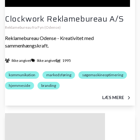
Clockwork Reklamebureau A/S
Reklamebureau fra Fyn (Odense)
Reklamebureau Odense - Kreativitet med
sammenhængskraft.
Ikke angivet
Ikke angivet
1995
kommunikation
markedsføring
søgemaskineoptimering
hjemmeside
branding
LÆS MERE