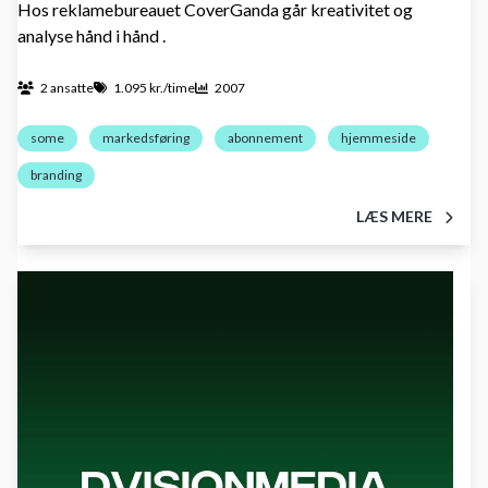
Hos reklamebureauet CoverGanda går kreativitet og
analyse hånd i hånd .
2 ansatte
1.095 kr./time
2007
some
markedsføring
abonnement
hjemmeside
branding
LÆS MERE