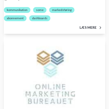
kommunikation
some
markedsføring
abonnement
dashboards
LÆS MERE