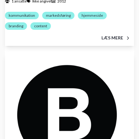
1 ansatte
Ikke angivet
2012
kommunikation
markedsføring
hjemmeside
branding
content
LÆS MERE