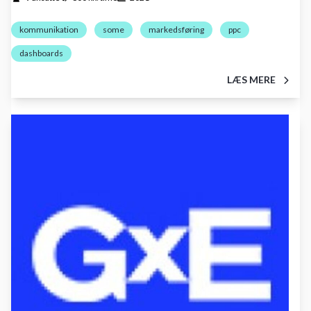
kommunikation
some
markedsføring
ppc
dashboards
LÆS MERE