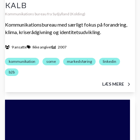
KALB
Kommunikations bureau fra Sydjylland (Kolding)
Kommunikationsbureau med særligt fokus på forandring,
klima, kriserådgivning og identitetsudvikling.
9 ansatte
Ikke angivet
2007
kommunikation
some
markedsføring
linkedin
b2b
LÆS MERE