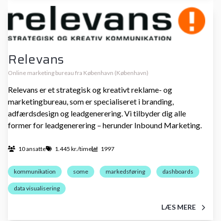
Relevans
Online marketing bureau fra København (København)
Relevans er et strategisk og kreativt reklame- og
marketingbureau, som er specialiseret i branding,
adfærdsdesign og leadgenerering. Vi tilbyder dig alle
former for leadgenerering – herunder Inbound Marketing.
10 ansatte
1.445 kr./time
1997
kommunikation
some
markedsføring
dashboards
data visualisering
LÆS MERE