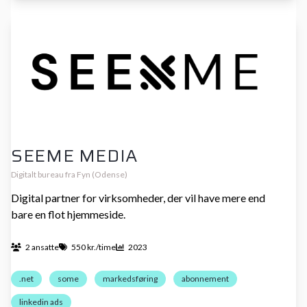
SEEME MEDIA
Digitalt bureau fra Fyn (Odense)
Digital partner for virksomheder, der vil have mere end
bare en flot hjemmeside.
2 ansatte
550 kr./time
2023
.net
some
markedsføring
abonnement
linkedin ads