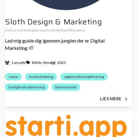
Sloth Design & Marketing
Online marketing bureau fra Østjylland (Randers)
Lad mig guide dig igennem junglen der er Digital
Marketing 🦥
1 ansatte
800 kr./time
2023
some
markedsføring
søgemaskineoptimering
hastighedsoptimering
hjemmeside
LÆS MERE