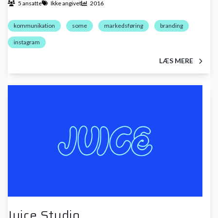
5 ansatte
Ikke angivet
2016
kommunikation
some
markedsføring
branding
instagram
LÆS MERE
Juice Studio