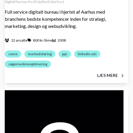
Digitalt bureau fra Østjylland (Aarhus)
Full service digitalt bureau i hjertet af Aarhus med
branchens bedste kompetencer inden for strategi,
marketing, design og webudvikling.
12 ansatte
800 kr./time
2008
some
markedsføring
ppc
linkedin ads
søgemaskineoptimering
LÆS MERE