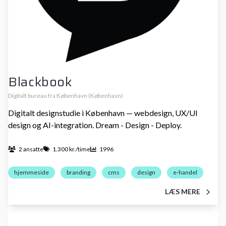
Blackbook
Digitalt bureau fra København (København)
Digitalt designstudie i København — webdesign, UX/UI
design og AI-integration. Dream - Design - Deploy.
2 ansatte
1.300 kr./time
1996
hjemmeside
branding
cms
design
e-handel
LÆS MERE