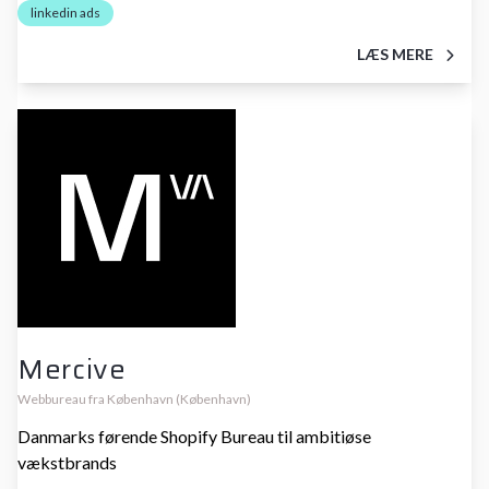
linkedin ads
LÆS MERE
Mercive
Webbureau fra København (København)
Danmarks førende Shopify Bureau til ambitiøse
vækstbrands