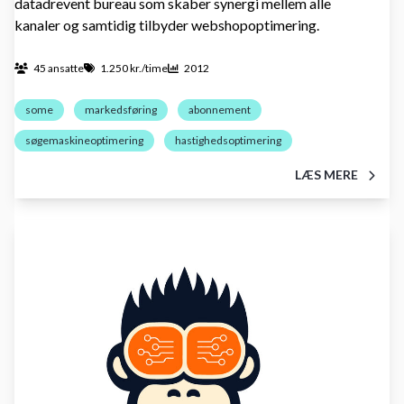
datadrevent bureau som skaber synergi mellem alle
kanaler og samtidig tilbyder webshopoptimering.
45 ansatte
1.250 kr./time
2012
some
markedsføring
abonnement
søgemaskineoptimering
hastighedsoptimering
LÆS MERE