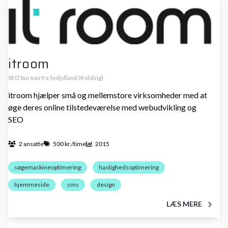
itroom
SEO bureau fra Sydjylland (Kolding)
itroom hjælper små og mellemstore virksomheder med at
øge deres online tilstedeværelse med webudvikling og
SEO
2 ansatte
500 kr./time
2015
søgemaskineoptimering
hastighedsoptimering
hjemmeside
cms
design
LÆS MERE