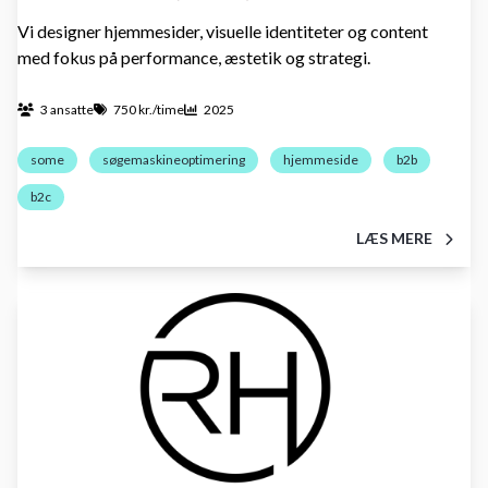
Vi designer hjemmesider, visuelle identiteter og content
med fokus på performance, æstetik og strategi.
3 ansatte
750 kr./time
2025
some
søgemaskineoptimering
hjemmeside
b2b
b2c
LÆS MERE