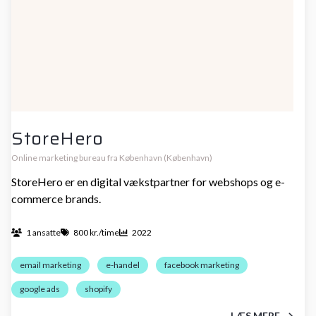
StoreHero
Online marketing bureau fra København (København)
StoreHero er en digital vækstpartner for webshops og e-
commerce brands.
1 ansatte
800 kr./time
2022
email marketing
e-handel
facebook marketing
google ads
shopify
LÆS MERE