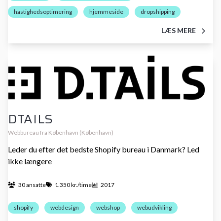
hastighedsoptimering
hjemmeside
dropshipping
LÆS MERE
DTAILS
Webbureau fra København (København)
Leder du efter det bedste Shopify bureau i Danmark? Led
ikke længere
30 ansatte
1.350 kr./time
2017
shopify
webdesign
webshop
webudvikling