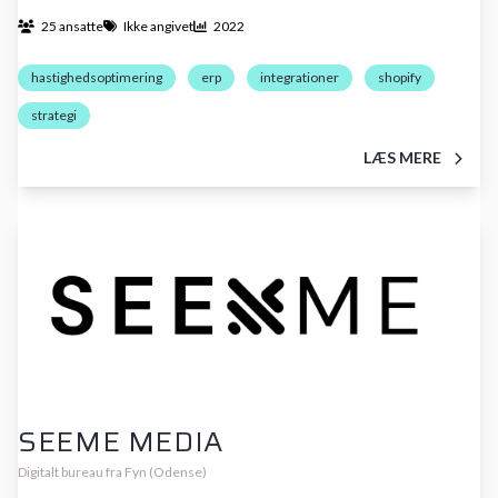
25 ansatte
Ikke angivet
2022
hastighedsoptimering
erp
integrationer
shopify
strategi
LÆS MERE
SEEME MEDIA
Digitalt bureau fra Fyn (Odense)