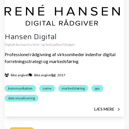
Hansen Digital
Digitalt bureau fra Vest- og Sydsjælland (Køge)
Professionel rådgivning af virksomheder indenfor digital
forretningsstrategi og markedsføring
Ikke angivet
Ikke angivet
2017
kommunikation
some
markedsføring
ppc
data visualisering
LÆS MERE