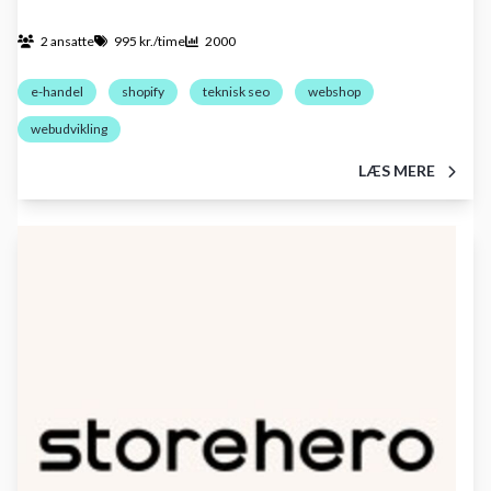
2 ansatte
995 kr./time
2000
e-handel
shopify
teknisk seo
webshop
webudvikling
LÆS MERE