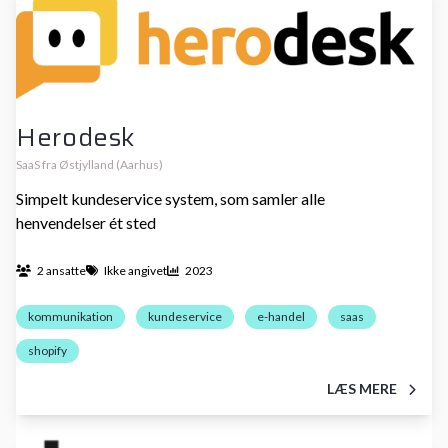
Herodesk
SaaS fra Østjylland (Aarhus)
Simpelt kundeservice system, som samler alle
henvendelser ét sted
2 ansatte
Ikke angivet
2023
kommunikation
kundeservice
e-handel
saas
shopify
LÆS MERE