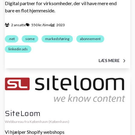
Digital partner for virksomheder, der vil have mere end
bare en flot hjemmeside.
2 ansatte
550 kr./time
2023
.net
some
markedsføring
abonnement
linkedin ads
LÆS MERE
SiteLoom
Webbureau fra København (København)
Vi hjælper Shopify webshops