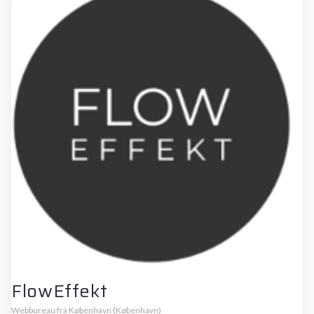
FlowEffekt
Webbureau fra København (København)