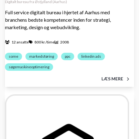
Digitalt bureau fra Østjylland (Aarhus)
Full service digitalt bureau i hjertet af Aarhus med
branchens bedste kompetencer inden for strategi,
marketing, design og webudvikling.
12 ansatte
800 kr./time
2008
some
markedsføring
ppc
linkedin ads
søgemaskineoptimering
LÆS MERE