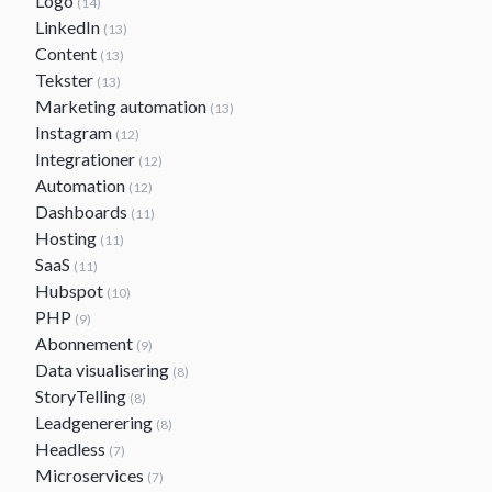
Logo
(14)
LinkedIn
(13)
Content
(13)
Tekster
(13)
Marketing automation
(13)
Instagram
(12)
Integrationer
(12)
Automation
(12)
Dashboards
(11)
Hosting
(11)
SaaS
(11)
Hubspot
(10)
PHP
(9)
Abonnement
(9)
Data visualisering
(8)
StoryTelling
(8)
Leadgenerering
(8)
Headless
(7)
Microservices
(7)