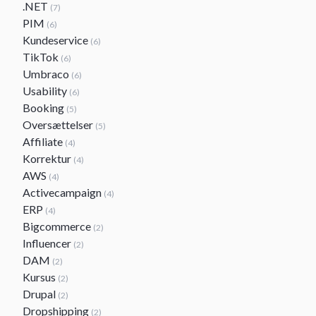
.NET
(7)
PIM
(6)
Kundeservice
(6)
TikTok
(6)
Umbraco
(6)
Usability
(6)
Booking
(5)
Oversættelser
(5)
Affiliate
(4)
Korrektur
(4)
AWS
(4)
Activecampaign
(4)
ERP
(4)
Bigcommerce
(2)
Influencer
(2)
DAM
(2)
Kursus
(2)
Drupal
(2)
Dropshipping
(2)