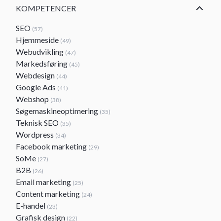
KOMPETENCER
SEO
(57)
Hjemmeside
(49)
Webudvikling
(47)
Markedsføring
(45)
Webdesign
(44)
Google Ads
(41)
Webshop
(38)
Søgemaskineoptimering
(35)
Teknisk SEO
(35)
Wordpress
(34)
Facebook marketing
(29)
SoMe
(27)
B2B
(26)
Email marketing
(25)
Content marketing
(24)
E-handel
(23)
Grafisk design
(22)