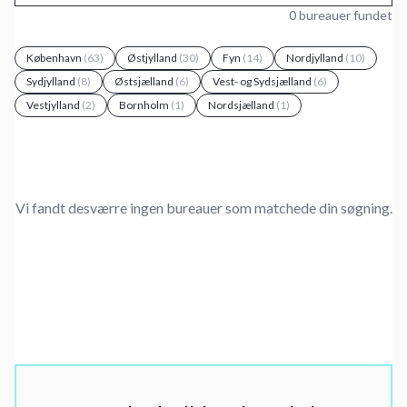
0 bureauer fundet
København
(63)
Østjylland
(30)
Fyn
(14)
Nordjylland
(10)
Sydjylland
(8)
Østsjælland
(6)
Vest- og Sydsjælland
(6)
Vestjylland
(2)
Bornholm
(1)
Nordsjælland
(1)
Vi fandt desværre ingen bureauer som matchede din søgning.