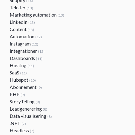
Shopify
(14)
Tekster
(13)
Marketing automation
(13)
LinkedIn
(13)
Content
(13)
Automation
(12)
Instagram
(12)
Integrationer
(12)
Dashboards
(11)
Hosting
(11)
SaaS
(11)
Hubspot
(10)
Abonnement
(9)
PHP
(9)
StoryTelling
(8)
Leadgenerering
(8)
Data visualisering
(8)
.NET
(7)
Headless
(7)