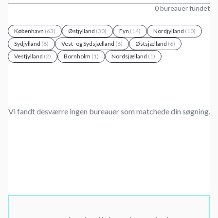
0 bureauer fundet
København
(63)
Østjylland
(30)
Fyn
(14)
Nordjylland
(10)
Sydjylland
(8)
Vest- og Sydsjælland
(6)
Østsjælland
(6)
Vestjylland
(2)
Bornholm
(1)
Nordsjælland
(1)
Vi fandt desværre ingen bureauer som matchede din søgning.