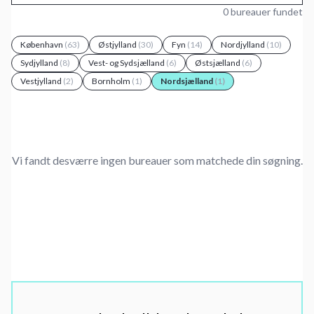
0 bureauer fundet
København
(63)
Østjylland
(30)
Fyn
(14)
Nordjylland
(10)
Sydjylland
(8)
Vest- og Sydsjælland
(6)
Østsjælland
(6)
Vestjylland
(2)
Bornholm
(1)
Nordsjælland
(1)
Vi fandt desværre ingen bureauer som matchede din søgning.