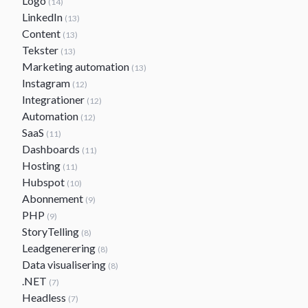
Logo
(14)
LinkedIn
(13)
Content
(13)
Tekster
(13)
Marketing automation
(13)
Instagram
(12)
Integrationer
(12)
Automation
(12)
SaaS
(11)
Dashboards
(11)
Hosting
(11)
Hubspot
(10)
Abonnement
(9)
PHP
(9)
StoryTelling
(8)
Leadgenerering
(8)
Data visualisering
(8)
.NET
(7)
Headless
(7)