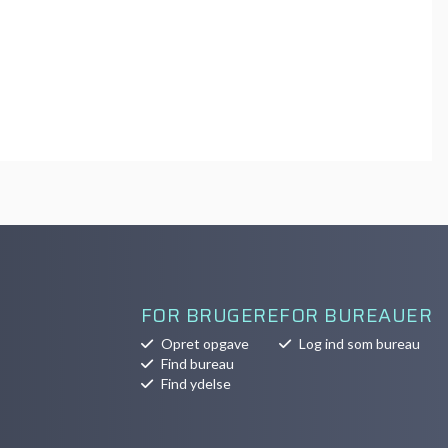
FOR BRUGERE
FOR BUREAUER
Opret opgave
Log ind som bureau
Find bureau
Find ydelse