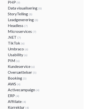
PHP
(9)
Data visualisering
(8)
StoryTelling
(8)
Leadgenerering
(8)
Headless
(7)
Microservices
(7)
.NET
(7)
TikTok
(6)
Umbraco
(6)
Usability
(6)
PIM
(6)
Kundeservice
(6)
Oversættelser
(5)
Booking
(5)
AWS
(4)
Activecampaign
(4)
ERP
(4)
Affiliate
(4)
Korrektur
(4)