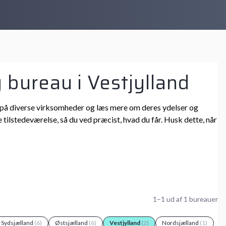
g bureau i Vestjylland
 ind på diverse virksomheder og læs mere om deres ydelser og
 tilstedeværelse, så du ved præcist, hvad du får. Husk dette, når
1–1 ud af 1 bureauer
g Sydsjælland
(6)
Østsjælland
(6)
Vestjylland
(2)
Nordsjælland
(1)