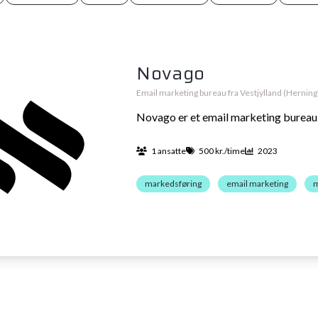
Novago
Email marketing bureau fra Vestjylland (Herning
Novago er et email marketing bureau
1 ansatte
500 kr./time
2023
markedsføring
email marketing
m