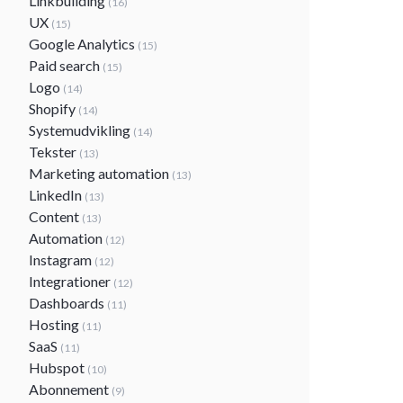
Linkbuilding
(16)
UX
(15)
Google Analytics
(15)
Paid search
(15)
Logo
(14)
Shopify
(14)
Systemudvikling
(14)
Tekster
(13)
Marketing automation
(13)
LinkedIn
(13)
Content
(13)
Automation
(12)
Instagram
(12)
Integrationer
(12)
Dashboards
(11)
Hosting
(11)
SaaS
(11)
Hubspot
(10)
Abonnement
(9)