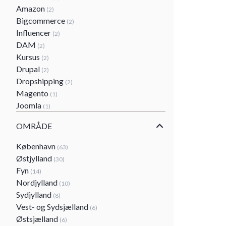
Amazon
(2)
Bigcommerce
(2)
Influencer
(2)
DAM
(2)
Kursus
(2)
Drupal
(2)
Dropshipping
(2)
Magento
(1)
Joomla
(1)
OMRÅDE
København
(63)
Østjylland
(30)
Fyn
(14)
Nordjylland
(10)
Sydjylland
(8)
Vest- og Sydsjælland
(6)
Østsjælland
(6)