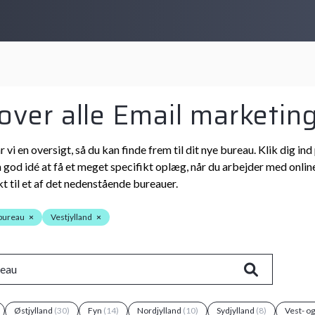
 over alle Email marketin
r vi en oversigt, så du kan finde frem til dit nye bureau. Klik dig
n god idé at få et meget specifikt oplæg, når du arbejder med online
t til et af det nedenstående bureauer.
 bureau
×
Vestjylland
×
Østjylland
(30)
Fyn
(14)
Nordjylland
(10)
Sydjylland
(8)
Vest- o