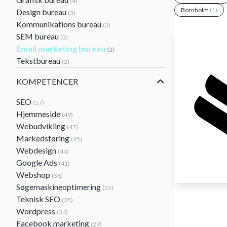
(4)
Bornholm
(1)
Design bureau
(3)
Kommunikations bureau
(3)
SEM bureau
(3)
Email marketing bureau
(2)
Tekstbureau
(2)
KOMPETENCER
SEO
(57)
Hjemmeside
(49)
Webudvikling
(47)
Markedsføring
(45)
Webdesign
(44)
Google Ads
(41)
Webshop
(38)
Søgemaskineoptimering
(35)
Teknisk SEO
(35)
Wordpress
(34)
Facebook marketing
(29)