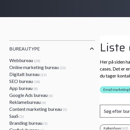
Liste
BUREAUTYPE
Webbureau
(28)
Her på siden ha
Online marketing bureau
(23)
cases. Det er e
Digitalt bureau
(22)
du tager kontak
SEO bureau
(18)
App bureau
(8)
Email marketing
Google Ads bureau
(6)
Reklamebureau
(6)
Content marketing bureau
(5)
SaaS
(5)
Branding bureau
(5)
København
(63)
Grafisk bureau