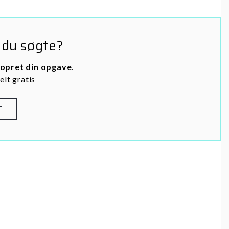
 du søgte?
opret din opgave
.
elt gratis
T