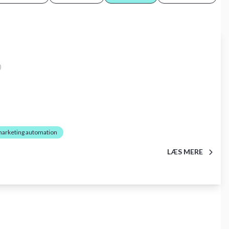
)
arketing automation
LÆS MERE