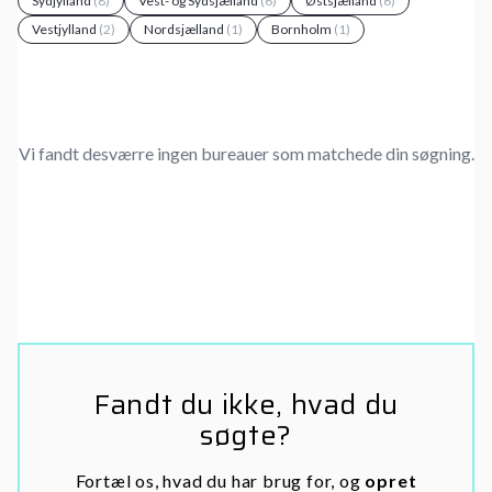
Sydjylland
(8)
Vest- og Sydsjælland
(6)
Østsjælland
(6)
Vestjylland
(2)
Nordsjælland
(1)
Bornholm
(1)
Vi fandt desværre ingen bureauer som matchede din søgning.
Fandt du ikke, hvad du
søgte?
Fortæl os, hvad du har brug for, og
opret