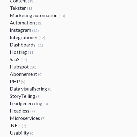
Content
(13)
Tekster
(13)
Marketing automation
(13)
Automation
(12)
Instagram
(12)
Integrationer
(12)
Dashboards
(11)
Hosting
(11)
SaaS
(11)
Hubspot
(10)
Abonnement
(9)
PHP
(9)
Data visualisering
(8)
StoryTelling
(8)
Leadgenerering
(8)
Headless
(7)
Microservices
(7)
.NET
(7)
Usability
(6)