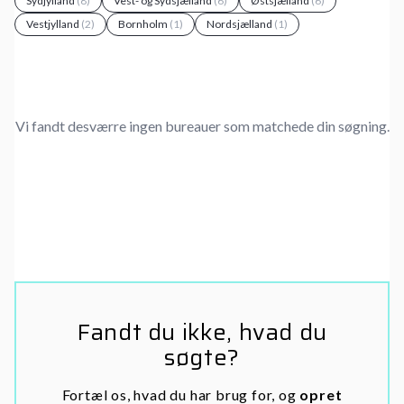
Sydjylland
(8)
Vest- og Sydsjælland
(6)
Østsjælland
(6)
Vestjylland
(2)
Bornholm
(1)
Nordsjælland
(1)
Vi fandt desværre ingen bureauer som matchede din søgning.
Fandt du ikke, hvad du
søgte?
Fortæl os, hvad du har brug for, og
opret