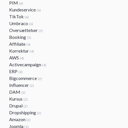
PIM
(6)
Kundeservice
(6)
TikTok
(6)
Umbraco
(6)
Oversættelser
(5)
Booking
(5)
Affiliate
(4)
Korrektur
(4)
AWS
(4)
Activecampaign
(4)
ERP
(4)
Bigcommerce
(2)
Influencer
(2)
DAM
(2)
Kursus
(2)
Drupal
(2)
Dropshipping
(2)
Amazon
(2)
Joomla
(1)