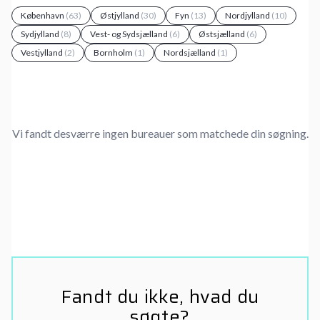
København
(63)
Østjylland
(30)
Fyn
(13)
Nordjylland
(10)
Sydjylland
(8)
Vest- og Sydsjælland
(6)
Østsjælland
(6)
Vestjylland
(2)
Bornholm
(1)
Nordsjælland
(1)
Vi fandt desværre ingen bureauer som matchede din søgning.
Fandt du ikke, hvad du
søgte?