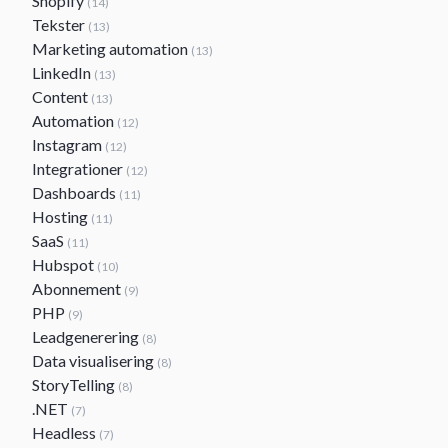
Shopify
(14)
Tekster
(13)
Marketing automation
(13)
LinkedIn
(13)
Content
(13)
Automation
(12)
Instagram
(12)
Integrationer
(12)
Dashboards
(11)
Hosting
(11)
SaaS
(11)
Hubspot
(10)
Abonnement
(9)
PHP
(9)
Leadgenerering
(8)
Data visualisering
(8)
StoryTelling
(8)
.NET
(7)
Headless
(7)