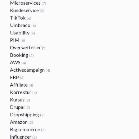
Microservices
(7)
Kundeservice
(6)
TikTok
(6)
Umbraco
(6)
Usability
(6)
PIM
(6)
Oversættelser
(5)
Booking
(5)
AWS
(4)
Activecampaign
(4)
ERP
(4)
Affiliate
(4)
Korrektur
(4)
Kursus
(2)
Drupal
(2)
Dropshipping
(2)
Amazon
(2)
Bigcommerce
(2)
Influencer
(2)