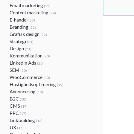
Email marketing
(25)
Content marketing
(24)
E-handel
(23)
Branding
(22)
Grafisk design
(22)
Strategi
(21)
Design
(21)
Kommunikation
(20)
LinkedIn Ads
(20)
SEM
(20)
WooCommerce
(20)
Hastighedsoptimering
(19)
Annoncering
(18)
B2C
(18)
CMS
(17)
PPC
(17)
Linkbuilding
(16)
UX
(15)