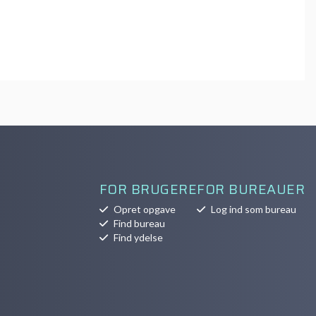
FOR BRUGERE
FOR BUREAUER
Opret opgave
Log ind som bureau
Find bureau
Find ydelse