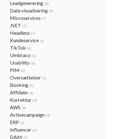
Leadgenerering
(8)
Data visualisering
(8)
Microservices
(7)
.NET
(7)
Headless
(7)
Kundeservice
(6)
TikTok
(6)
Umbraco
(6)
Usability
(6)
PIM
(6)
Oversættelser
(5)
Booking
(5)
Affiliate
(4)
Korrektur
(4)
AWS
(4)
Activecampaign
(4)
ERP
(4)
Influencer
(2)
DAM
(2)