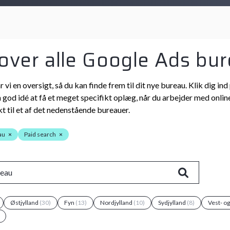
 over alle Google Ads bur
r vi en oversigt, så du kan finde frem til dit nye bureau. Klik dig
n god idé at få et meget specifikt oplæg, når du arbejder med online
t til et af det nedenstående bureauer.
au
×
Paid search
×
Østjylland
(30)
Fyn
(13)
Nordjylland
(10)
Sydjylland
(8)
Vest- o