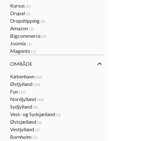
Kursus
(2)
Drupal
(2)
Dropshipping
(2)
Amazon
(2)
Bigcommerce
(2)
Joomla
(1)
Magento
(1)
OMRÅDE
København
(63)
Østjylland
(30)
Fyn
(13)
Nordjylland
(10)
Sydjylland
(8)
Vest- og Sydsjælland
(6)
Østsjælland
(6)
Vestjylland
(2)
Bornholm
(1)