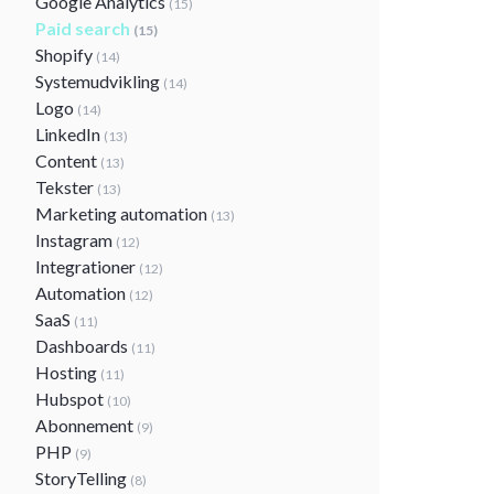
Google Analytics
(15)
Paid search
(15)
Shopify
(14)
Systemudvikling
(14)
Logo
(14)
LinkedIn
(13)
Content
(13)
Tekster
(13)
Marketing automation
(13)
Instagram
(12)
Integrationer
(12)
Automation
(12)
SaaS
(11)
Dashboards
(11)
Hosting
(11)
Hubspot
(10)
Abonnement
(9)
PHP
(9)
StoryTelling
(8)