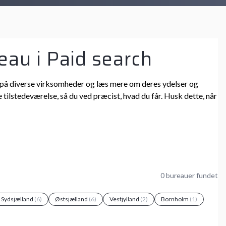
eau i Paid search
 ind på diverse virksomheder og læs mere om deres ydelser og
 tilstedeværelse, så du ved præcist, hvad du får. Husk dette, når
0 bureauer fundet
g Sydsjælland
(6)
Østsjælland
(6)
Vestjylland
(2)
Bornholm
(1)