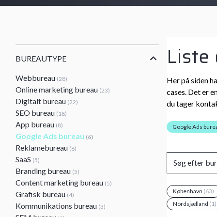
Liste
BUREAUTYPE
Webbureau
(28)
Her på siden ha
Online marketing bureau
(23)
cases. Det er e
Digitalt bureau
(22)
du tager kontak
SEO bureau
(18)
App bureau
(8)
Google Ads bure
Google Ads bureau
(6)
Reklamebureau
(6)
SaaS
(5)
Branding bureau
(5)
Content marketing bureau
(5)
København
(63)
Grafisk bureau
(4)
Nordsjælland
(1)
Kommunikations bureau
(3)