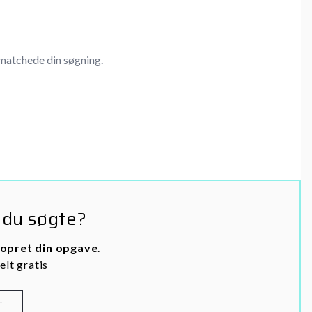
matchede din søgning.
 du søgte?
opret din opgave
.
elt gratis
T