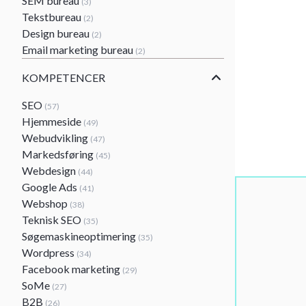
SEM bureau
(3)
Tekstbureau
(2)
Design bureau
(2)
Email marketing bureau
(2)
KOMPETENCER
SEO
(57)
Hjemmeside
(49)
Webudvikling
(47)
Markedsføring
(45)
Webdesign
(44)
Google Ads
(41)
Webshop
(38)
Teknisk SEO
(35)
Søgemaskineoptimering
(35)
Wordpress
(34)
Facebook marketing
(29)
SoMe
(27)
B2B
(26)