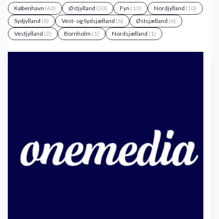
København
(63)
Østjylland
(30)
Fyn
(13)
Nordjylland
(10)
Sydjylland
(8)
Vest- og Sydsjælland
(6)
Østsjælland
(6)
Vestjylland
(2)
Bornholm
(1)
Nordsjælland
(1)