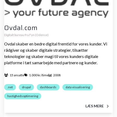
Ovdal.com
Digitalt bureau fra Fyn (Odense)
Ovdal skaber en bedre digital fremtid for vores kunder. Vi
rådgiver og skaber digitale strategier, tilsætter
teknologier og skaber magi til vores kunders digitale
platforme i tæt samarbejde med partnere og kunder.
15 ansatte
1.000 kr./time
2008
.net
drupal
dashboards
data visualisering
hastighedsoptimering
LÆS MERE