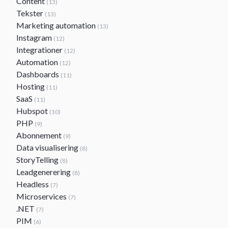
Content
(13)
Tekster
(13)
Marketing automation
(13)
Instagram
(12)
Integrationer
(12)
Automation
(12)
Dashboards
(11)
Hosting
(11)
SaaS
(11)
Hubspot
(10)
PHP
(9)
Abonnement
(9)
Data visualisering
(8)
StoryTelling
(8)
Leadgenerering
(8)
Headless
(7)
Microservices
(7)
.NET
(7)
PIM
(6)