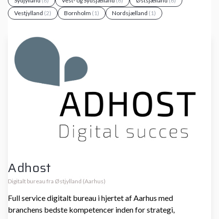
Sydjylland
(8)
Vest- og Sydsjælland
(6)
Østsjælland
(6)
Vestjylland
(2)
Bornholm
(1)
Nordsjælland
(1)
Adhost
Digitalt bureau fra Østjylland (Aarhus)
Full service digitalt bureau i hjertet af Aarhus med
branchens bedste kompetencer inden for strategi,