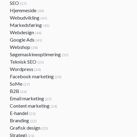
SEO
(57)
Hjemmeside
(49)
Webudvikling
(47)
Markedsføring
(45)
Webdesign
(44)
Google Ads
(41)
Webshop
(38)
Søgemaskineoptimering
(35)
Teknisk SEO
(35)
Wordpress
(34)
Facebook marketing
(29)
SoMe
(27)
B2B
(26)
Email marketing
(25)
Content marketing
(24)
E-handel
(23)
Branding
(22)
Grafisk design
(22)
Strategi
(21)