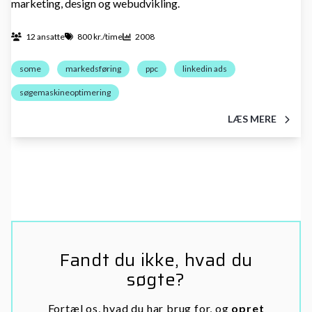
marketing, design og webudvikling.
12 ansatte
800 kr./time
2008
some
markedsføring
ppc
linkedin ads
søgemaskineoptimering
LÆS MERE
Fandt du ikke, hvad du
søgte?
Fortæl os, hvad du har brug for, og
opret