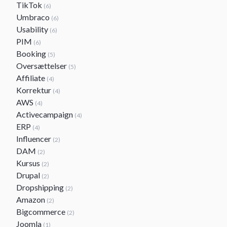
TikTok
(6)
Umbraco
(6)
Usability
(6)
PIM
(6)
Booking
(5)
Oversættelser
(5)
Affiliate
(4)
Korrektur
(4)
AWS
(4)
Activecampaign
(4)
ERP
(4)
Influencer
(2)
DAM
(2)
Kursus
(2)
Drupal
(2)
Dropshipping
(2)
Amazon
(2)
Bigcommerce
(2)
Joomla
(1)