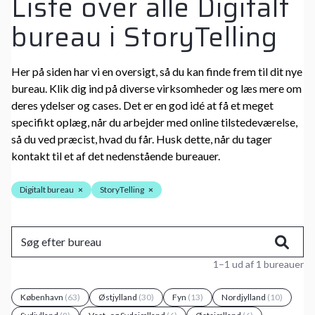
Liste over alle Digitalt
bureau i StoryTelling
Her på siden har vi en oversigt, så du kan finde frem til dit nye
bureau. Klik dig ind på diverse virksomheder og læs mere om
deres ydelser og cases. Det er en god idé at få et meget
specifikt oplæg, når du arbejder med online tilstedeværelse,
så du ved præcist, hvad du får. Husk dette, når du tager
kontakt til et af det nedenstående bureauer.
Digitalt bureau
×
StoryTelling
×
1–1 ud af 1 bureauer
København
(63)
Østjylland
(30)
Fyn
(13)
Nordjylland
(10)