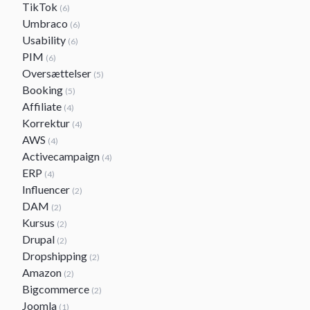
TikTok
(6)
Umbraco
(6)
Usability
(6)
PIM
(6)
Oversættelser
(5)
Booking
(5)
Affiliate
(4)
Korrektur
(4)
AWS
(4)
Activecampaign
(4)
ERP
(4)
Influencer
(2)
DAM
(2)
Kursus
(2)
Drupal
(2)
Dropshipping
(2)
Amazon
(2)
Bigcommerce
(2)
Joomla
(1)