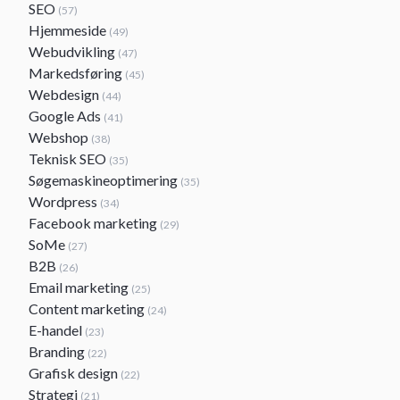
SEO
(57)
Hjemmeside
(49)
Webudvikling
(47)
Markedsføring
(45)
Webdesign
(44)
Google Ads
(41)
Webshop
(38)
Teknisk SEO
(35)
Søgemaskineoptimering
(35)
Wordpress
(34)
Facebook marketing
(29)
SoMe
(27)
B2B
(26)
Email marketing
(25)
Content marketing
(24)
E-handel
(23)
Branding
(22)
Grafisk design
(22)
Strategi
(21)