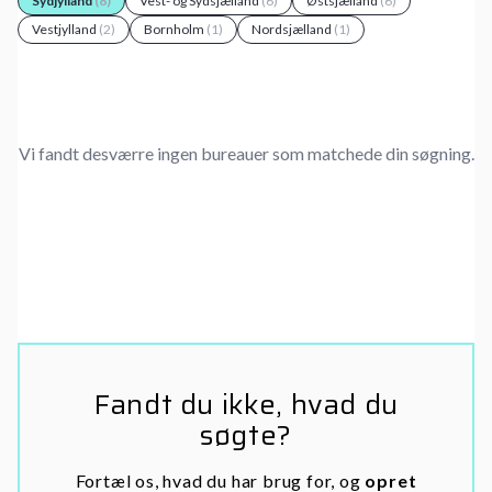
Sydjylland
(8)
Vest- og Sydsjælland
(6)
Østsjælland
(6)
Vestjylland
(2)
Bornholm
(1)
Nordsjælland
(1)
Vi fandt desværre ingen bureauer som matchede din søgning.
Fandt du ikke, hvad du
søgte?
Fortæl os, hvad du har brug for, og
opret