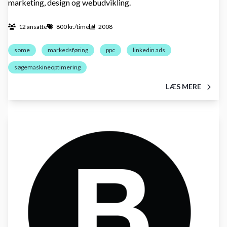
marketing, design og webudvikling.
12 ansatte
800 kr./time
2008
some
markedsføring
ppc
linkedin ads
søgemaskineoptimering
LÆS MERE