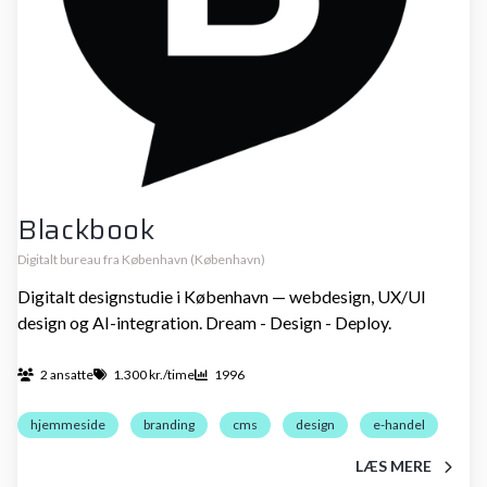
Blackbook
Digitalt bureau fra København (København)
Digitalt designstudie i København — webdesign, UX/UI
design og AI-integration. Dream - Design - Deploy.
2 ansatte
1.300 kr./time
1996
hjemmeside
branding
cms
design
e-handel
LÆS MERE