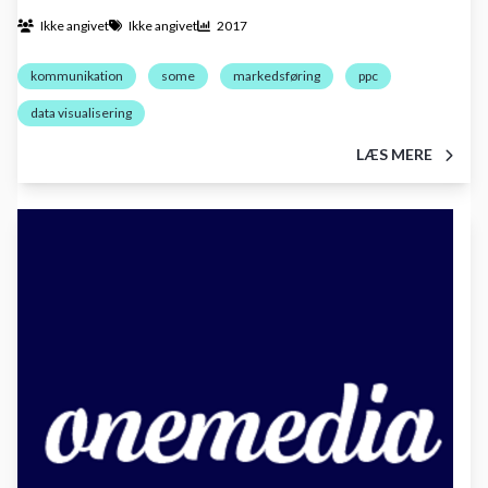
Ikke angivet
Ikke angivet
2017
kommunikation
some
markedsføring
ppc
data visualisering
LÆS MERE