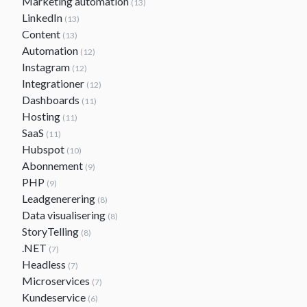
Marketing automation
(13)
LinkedIn
(13)
Content
(13)
Automation
(12)
Instagram
(12)
Integrationer
(12)
Dashboards
(11)
Hosting
(11)
SaaS
(11)
Hubspot
(10)
Abonnement
(9)
PHP
(9)
Leadgenerering
(8)
Data visualisering
(8)
StoryTelling
(8)
.NET
(7)
Headless
(7)
Microservices
(7)
Kundeservice
(6)