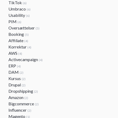
TikTok
(6)
Umbraco
(6)
Usability
(6)
PIM
(6)
Oversættelser
(5)
Booking
(5)
Affiliate
(4)
Korrektur
(4)
AWS
(4)
Activecampaign
(4)
ERP
(4)
DAM
(2)
Kursus
(2)
Drupal
(2)
Dropshipping
(2)
Amazon
(2)
Bigcommerce
(2)
Influencer
(2)
Magento
(1)