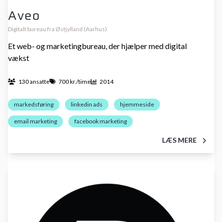
Aveo
Digitalt bureau fra Østjylland (Aarhus)
Et web- og marketingbureau, der hjælper med digital
vækst
130 ansatte
700 kr./time
2014
markedsføring
linkedin ads
hjemmeside
email marketing
facebook marketing
LÆS MERE