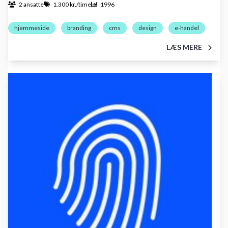
2 ansatte
1.300 kr./time
1996
hjemmeside
branding
cms
design
e-handel
LÆS MERE