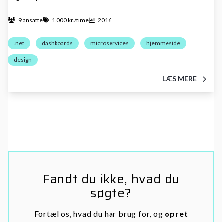
9 ansatte
1.000 kr./time
2016
.net
dashboards
microservices
hjemmeside
design
LÆS MERE
Fandt du ikke, hvad du
søgte?
Fortæl os, hvad du har brug for, og
opret