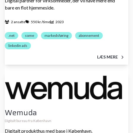
Digital partner for virksomheder, der vil have mere end
bare en flot hjemmeside.
2 ansatte
550 kr./time
2023
.net
some
markedsføring
abonnement
linkedin ads
LÆS MERE
Wemuda
Digitalt bureau fra København
Digitalt produkthus med base i København.