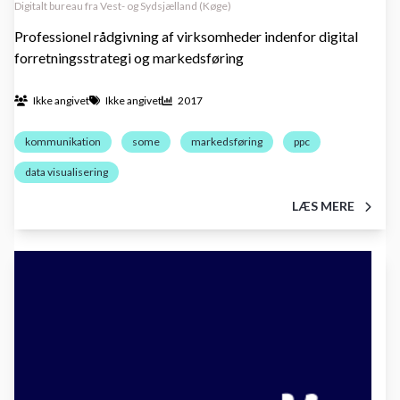
Digitalt bureau fra Vest- og Sydsjælland (Køge)
Professionel rådgivning af virksomheder indenfor digital
forretningsstrategi og markedsføring
Ikke angivet
Ikke angivet
2017
kommunikation
some
markedsføring
ppc
data visualisering
LÆS MERE