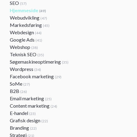
SEO
(57)
Hjemmeside
(49)
Webudvikling
(47)
Markedsføring
(45)
Webdesign
(44)
Google Ads
(41)
Webshop
(38)
Teknisk SEO
(35)
Søgemaskineoptimering
(35)
Wordpress
(34)
Facebook marketing
(29)
SoMe
(27)
B2B
(26)
Email marketing
(25)
Content marketing
(24)
E-handel
(23)
Grafisk design
(22)
Branding
(22)
Strategi
(21)