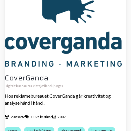
CoverGanda
Digitalt bureau fra Østsjælland (Køge)
Hos reklamebureauet CoverGanda går kreativitet og
analyse hånd i hånd .
2 ansatte
1.095 kr./time
2007
some
markedsføring
abonnement
hjemmeside