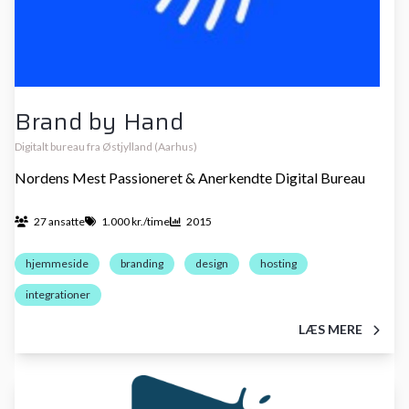
Brand by Hand
Digitalt bureau fra Østjylland (Aarhus)
Nordens Mest Passioneret & Anerkendte Digital Bureau
27 ansatte
1.000 kr./time
2015
hjemmeside
branding
design
hosting
integrationer
LÆS MERE