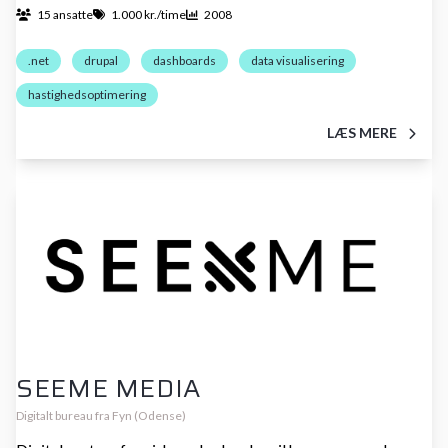
15 ansatte
1.000 kr./time
2008
.net
drupal
dashboards
data visualisering
hastighedsoptimering
LÆS MERE
SEEME MEDIA
Digitalt bureau fra Fyn (Odense)