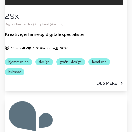
29x
Digitalt bureau fra Østjylland (Aarhus)
Kreative, erfarne og digitale specialister
11 ansatte
1.029 kr./time
2020
hjemmeside
design
grafisk design
headless
hubspot
LÆS MERE