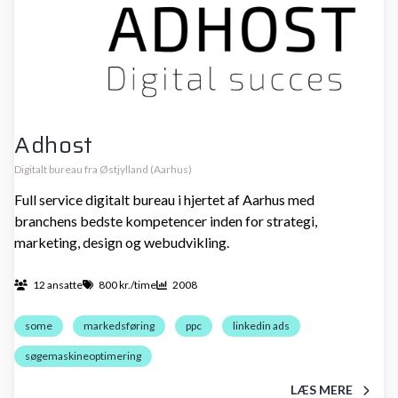
Adhost
Digitalt bureau fra Østjylland (Aarhus)
Full service digitalt bureau i hjertet af Aarhus med
branchens bedste kompetencer inden for strategi,
marketing, design og webudvikling.
12 ansatte
800 kr./time
2008
some
markedsføring
ppc
linkedin ads
søgemaskineoptimering
LÆS MERE