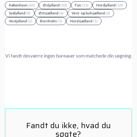
København
(63)
Østjylland
(30)
Fyn
(13)
Nordjylland
(10)
Sydjylland
(8)
Østsjælland
(6)
Vest- og Sydsjælland
(6)
Vestjylland
(2)
Bornholm
(1)
Nordsjælland
(1)
Vi fandt desværre ingen bureauer som matchede din søgning.
Fandt du ikke, hvad du
søgte?