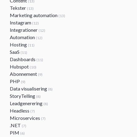
Content
(13)
Tekster
(13)
Marketing automation
(13)
Instagram
(12)
Integrationer
(12)
Automation
(12)
Hosting
(11)
SaaS
(11)
Dashboards
(11)
Hubspot
(10)
Abonnement
(9)
PHP
(9)
Data visualisering
(8)
StoryTelling
(8)
Leadgenerering
(8)
Headless
(7)
Microservices
(7)
.NET
(7)
PIM
(6)