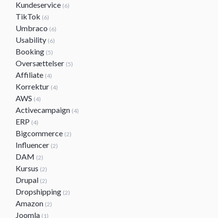
Kundeservice
(6)
TikTok
(6)
Umbraco
(6)
Usability
(6)
Booking
(5)
Oversættelser
(5)
Affiliate
(4)
Korrektur
(4)
AWS
(4)
Activecampaign
(4)
ERP
(4)
Bigcommerce
(2)
Influencer
(2)
DAM
(2)
Kursus
(2)
Drupal
(2)
Dropshipping
(2)
Amazon
(2)
Joomla
(1)