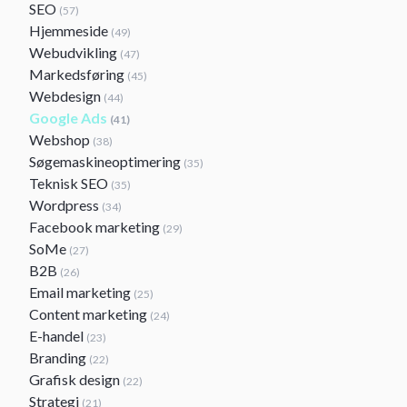
SEO
(57)
Hjemmeside
(49)
Webudvikling
(47)
Markedsføring
(45)
Webdesign
(44)
Google Ads
(41)
Webshop
(38)
Søgemaskineoptimering
(35)
Teknisk SEO
(35)
Wordpress
(34)
Facebook marketing
(29)
SoMe
(27)
B2B
(26)
Email marketing
(25)
Content marketing
(24)
E-handel
(23)
Branding
(22)
Grafisk design
(22)
Strategi
(21)