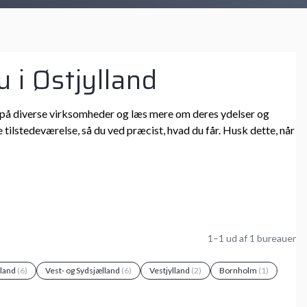
 i Østjylland
 ind på diverse virksomheder og læs mere om deres ydelser og
 tilstedeværelse, så du ved præcist, hvad du får. Husk dette, når
1–1 ud af 1 bureauer
lland
(6)
Vest- og Sydsjælland
(6)
Vestjylland
(2)
Bornholm
(1)