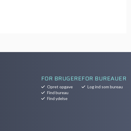
FOR BRUGERE
FOR BUREAUER
Opret opgave
Log ind som bureau
Find bureau
Find ydelse