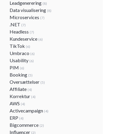
Leadgenerering
(8)
Data visualisering
(8)
Microservices
(7)
.NET
(7)
Headless
(7)
Kundeservice
(6)
TikTok
(6)
Umbraco
(6)
Usability
(6)
PIM
(6)
Booking
(5)
Oversættelser
(5)
Affiliate
(4)
Korrektur
(4)
AWS
(4)
Activecampaign
(4)
ERP
(4)
Bigcommerce
(2)
Influencer
(2)