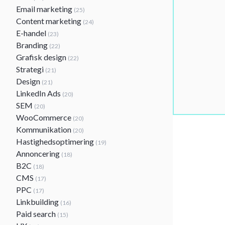
Email marketing
(25)
Content marketing
(24)
E-handel
(23)
Branding
(22)
Grafisk design
(22)
Strategi
(21)
Design
(21)
LinkedIn Ads
(20)
SEM
(20)
WooCommerce
(20)
Kommunikation
(20)
Hastighedsoptimering
(19)
Annoncering
(18)
B2C
(18)
CMS
(17)
PPC
(17)
Linkbuilding
(16)
Paid search
(15)