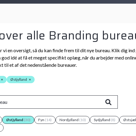
 over alle Branding bureau
r vi en oversigt, så du kan finde frem til dit nye bureau. Klik dig
n god idé at få et meget specifikt oplæg, når du arbejder med online
t til et af det nedenstående bureauer.
×
Østjylland
×
Østjylland
(30)
Fyn
(14)
Nordjylland
(10)
Sydjylland
(8)
Østsjæ