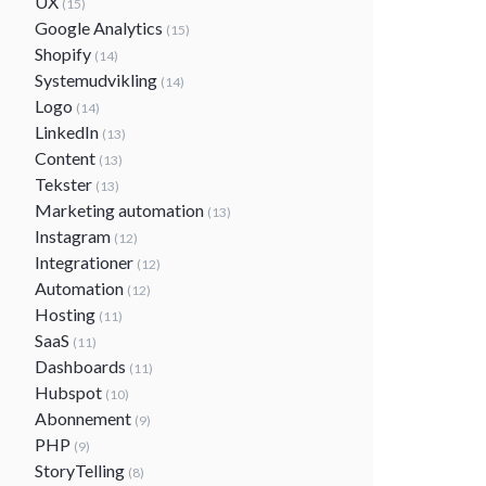
UX
(15)
Google Analytics
(15)
Shopify
(14)
Systemudvikling
(14)
Logo
(14)
LinkedIn
(13)
Content
(13)
Tekster
(13)
Marketing automation
(13)
Instagram
(12)
Integrationer
(12)
Automation
(12)
Hosting
(11)
SaaS
(11)
Dashboards
(11)
Hubspot
(10)
Abonnement
(9)
PHP
(9)
StoryTelling
(8)