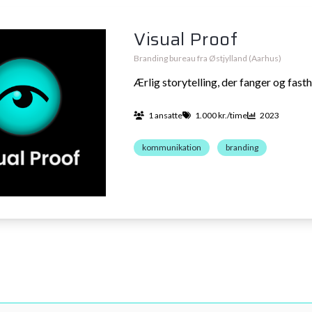
Visual Proof
Branding bureau fra Østjylland (Aarhus)
Ærlig storytelling, der fanger og fast
1 ansatte
1.000 kr./time
2023
kommunikation
branding