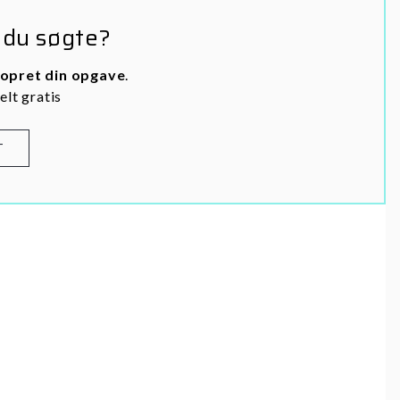
 du søgte?
opret din opgave
.
elt gratis
T