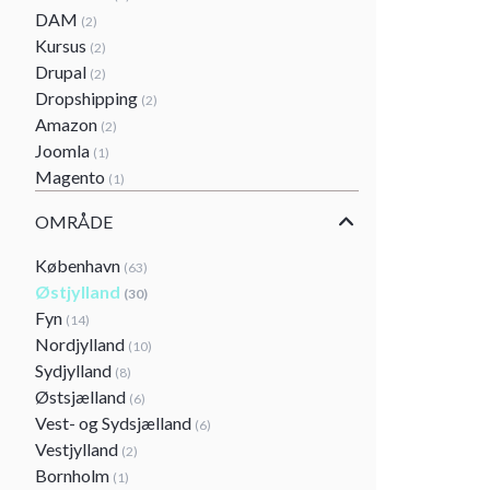
DAM
(2)
Kursus
(2)
Drupal
(2)
Dropshipping
(2)
Amazon
(2)
Joomla
(1)
Magento
(1)
OMRÅDE
København
(63)
Østjylland
(30)
Fyn
(14)
Nordjylland
(10)
Sydjylland
(8)
Østsjælland
(6)
Vest- og Sydsjælland
(6)
Vestjylland
(2)
Bornholm
(1)