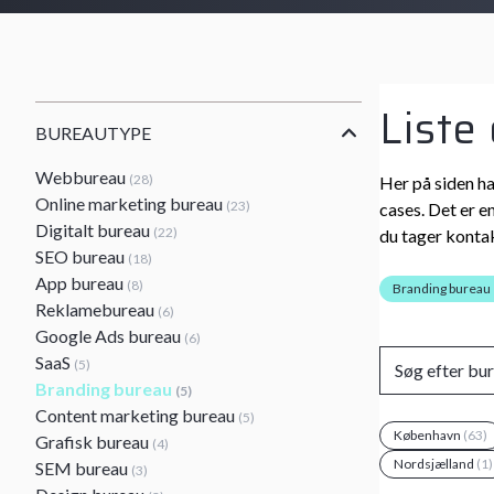
Liste
BUREAUTYPE
Webbureau
(28)
Her på siden ha
Online marketing bureau
(23)
cases. Det er e
Digitalt bureau
(22)
du tager kontak
SEO bureau
(18)
App bureau
(8)
Branding bureau
Reklamebureau
(6)
Google Ads bureau
(6)
SaaS
(5)
Branding bureau
(5)
Content marketing bureau
(5)
København
(63)
Grafisk bureau
(4)
Nordsjælland
(1)
SEM bureau
(3)