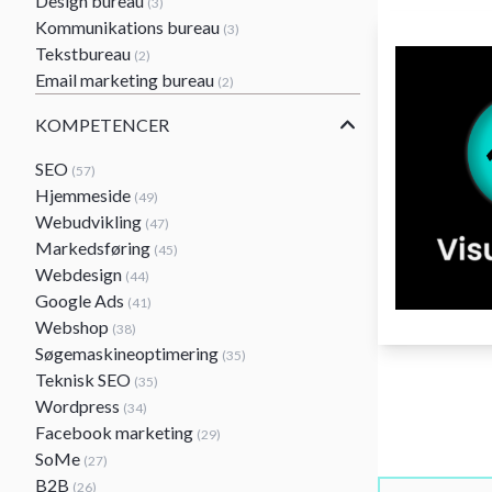
Design bureau
(3)
Kommunikations bureau
(3)
Tekstbureau
(2)
Email marketing bureau
(2)
KOMPETENCER
SEO
(57)
Hjemmeside
(49)
Webudvikling
(47)
Markedsføring
(45)
Webdesign
(44)
Google Ads
(41)
Webshop
(38)
Søgemaskineoptimering
(35)
Teknisk SEO
(35)
Wordpress
(34)
Facebook marketing
(29)
SoMe
(27)
B2B
(26)