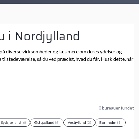
u i Nordjylland
 ind på diverse virksomheder og læs mere om deres ydelser og
 tilstedeværelse, så du ved præcist, hvad du får. Husk dette, når
0 bureauer fundet
g Sydsjælland
(6)
Østsjælland
(6)
Vestjylland
(2)
Bornholm
(1)