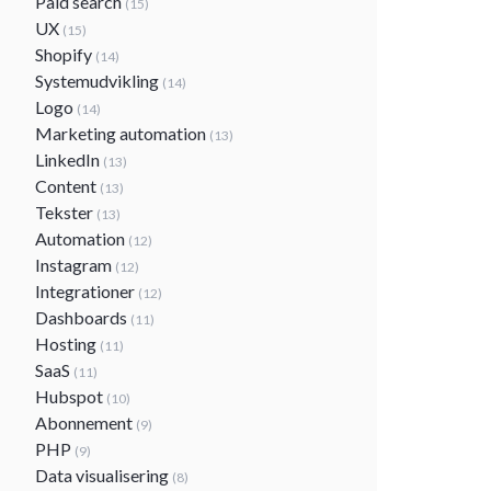
Paid search
(15)
UX
(15)
Shopify
(14)
Systemudvikling
(14)
Logo
(14)
Marketing automation
(13)
LinkedIn
(13)
Content
(13)
Tekster
(13)
Automation
(12)
Instagram
(12)
Integrationer
(12)
Dashboards
(11)
Hosting
(11)
SaaS
(11)
Hubspot
(10)
Abonnement
(9)
PHP
(9)
Data visualisering
(8)