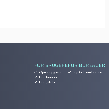
FOR BRUGERE
FOR BUREAUER
Opret opgave
Log ind som bureau
Find bureau
Find ydelse