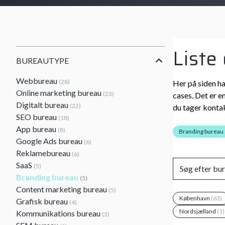
Liste
BUREAUTYPE
Webbureau
(28)
Her på siden ha
Online marketing bureau
(23)
cases. Det er e
Digitalt bureau
(22)
du tager kontak
SEO bureau
(18)
App bureau
(8)
Branding bureau
Google Ads bureau
(6)
Reklamebureau
(6)
SaaS
(5)
Branding bureau
(5)
Content marketing bureau
(5)
København
(63)
Grafisk bureau
(4)
Nordsjælland
(1)
Kommunikations bureau
(3)