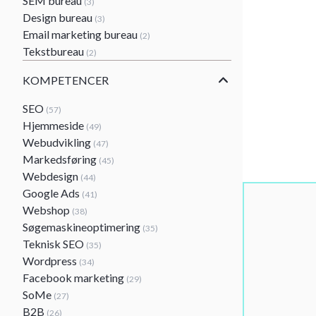
SEM bureau
(3)
Design bureau
(3)
Email marketing bureau
(2)
Tekstbureau
(2)
KOMPETENCER
SEO
(57)
Hjemmeside
(49)
Webudvikling
(47)
Markedsføring
(45)
Webdesign
(44)
Google Ads
(41)
Webshop
(38)
Søgemaskineoptimering
(35)
Teknisk SEO
(35)
Wordpress
(34)
Facebook marketing
(29)
SoMe
(27)
B2B
(26)