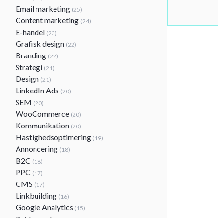
Email marketing
(25)
Content marketing
(24)
E-handel
(23)
Grafisk design
(22)
Branding
(22)
Strategi
(21)
Design
(21)
LinkedIn Ads
(20)
SEM
(20)
WooCommerce
(20)
Kommunikation
(20)
Hastighedsoptimering
(19)
Annoncering
(18)
B2C
(18)
PPC
(17)
CMS
(17)
Linkbuilding
(16)
Google Analytics
(15)