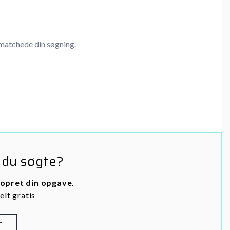
matchede din søgning.
 du søgte?
opret din opgave
.
elt gratis
T