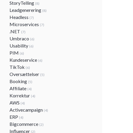
StoryTelling
(8)
Leadgenerering
(8)
Headless
(7)
Microservices
(7)
.NET
(7)
Umbraco
(6)
Usability
(6)
PIM
(6)
Kundeservice
(6)
TikTok
(6)
Oversættelser
(5)
Booking
(5)
Affiliate
(4)
Korrektur
(4)
AWS
(4)
Activecampaign
(4)
ERP
(4)
Bigcommerce
(2)
Influencer
(2)