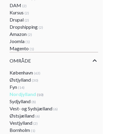
DAM
(2)
Kursus
(2)
Drupal
(2)
Dropshipping
(2)
Amazon
(2)
Joomla
(1)
Magento
(1)
OMRÅDE
København
(63)
Østjylland
(30)
Fyn
(14)
Nordjylland
(10)
Sydjylland
(8)
Vest- og Sydsjælland
(6)
Østsjælland
(6)
Vestjylland
(2)
Bornholm
(1)