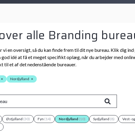
 over alle Branding burea
r vi en oversigt, så du kan finde frem til dit nye bureau. Klik dig
n god idé at få et meget specifikt oplæg, når du arbejder med online
t til et af det nedenstående bureauer.
×
Nordjylland
×
Østjylland
(30)
Fyn
(14)
Nordjylland
(10)
Sydjylland
(8)
Vest- o