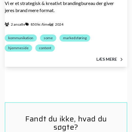
Vi er et strategisk & kreativt brandingbureau der giver
jeres brand mere format.
2 ansatte
850 kr./time
2024
kommunikation
some
markedsføring
hjemmeside
content
LÆS MERE
Fandt du ikke, hvad du
søgte?