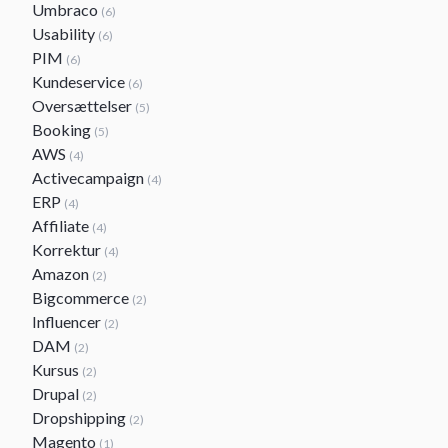
Umbraco
(6)
Usability
(6)
PIM
(6)
Kundeservice
(6)
Oversættelser
(5)
Booking
(5)
AWS
(4)
Activecampaign
(4)
ERP
(4)
Affiliate
(4)
Korrektur
(4)
Amazon
(2)
Bigcommerce
(2)
Influencer
(2)
DAM
(2)
Kursus
(2)
Drupal
(2)
Dropshipping
(2)
Magento
(1)