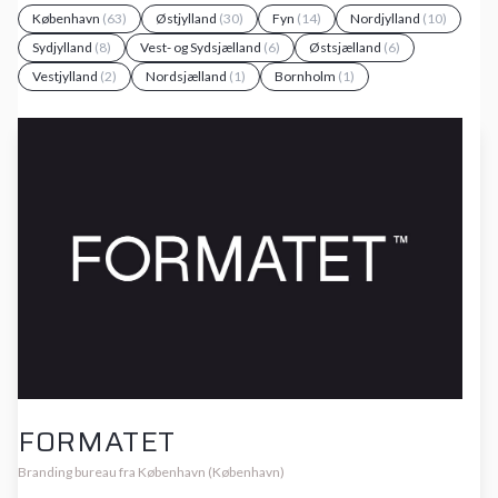
København
(63)
Østjylland
(30)
Fyn
(14)
Nordjylland
(10)
Sydjylland
(8)
Vest- og Sydsjælland
(6)
Østsjælland
(6)
Vestjylland
(2)
Nordsjælland
(1)
Bornholm
(1)
FORMATET
Branding bureau fra København (København)