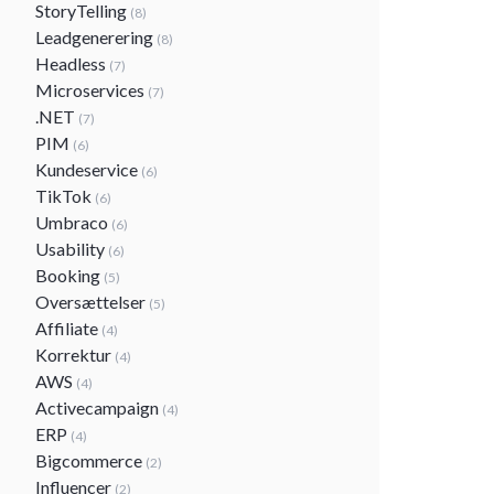
StoryTelling
(8)
Leadgenerering
(8)
Headless
(7)
Microservices
(7)
.NET
(7)
PIM
(6)
Kundeservice
(6)
TikTok
(6)
Umbraco
(6)
Usability
(6)
Booking
(5)
Oversættelser
(5)
Affiliate
(4)
Korrektur
(4)
AWS
(4)
Activecampaign
(4)
ERP
(4)
Bigcommerce
(2)
Influencer
(2)