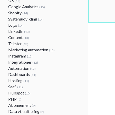
UX
(15)
Google Analytics
(15)
Shopify
(14)
Systemudvikling
(14)
Logo
(14)
LinkedIn
(13)
Content
(13)
Tekster
(13)
Marketing automation
(13)
Instagram
(12)
Integrationer
(12)
Automation
(12)
Dashboards
(11)
Hosting
(11)
SaaS
(11)
Hubspot
(10)
PHP
(9)
Abonnement
(9)
Data visualisering
(8)