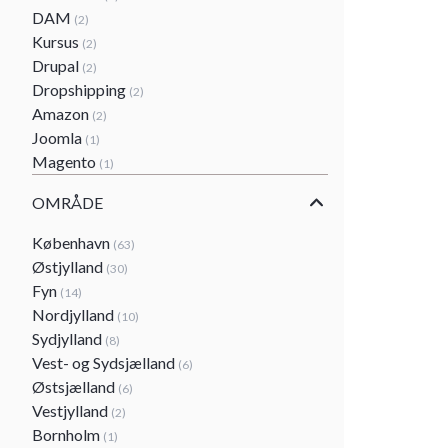
DAM
(2)
Kursus
(2)
Drupal
(2)
Dropshipping
(2)
Amazon
(2)
Joomla
(1)
Magento
(1)
OMRÅDE
København
(63)
Østjylland
(30)
Fyn
(14)
Nordjylland
(10)
Sydjylland
(8)
Vest- og Sydsjælland
(6)
Østsjælland
(6)
Vestjylland
(2)
Bornholm
(1)