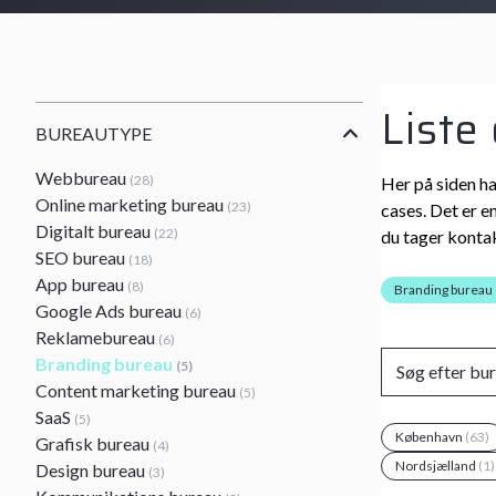
Liste
BUREAUTYPE
Webbureau
(28)
Her på siden ha
Online marketing bureau
(23)
cases. Det er e
Digitalt bureau
(22)
du tager kontak
SEO bureau
(18)
App bureau
(8)
Branding bureau
Google Ads bureau
(6)
Reklamebureau
(6)
Branding bureau
(5)
Content marketing bureau
(5)
SaaS
(5)
København
(63)
Grafisk bureau
(4)
Nordsjælland
(1)
Design bureau
(3)