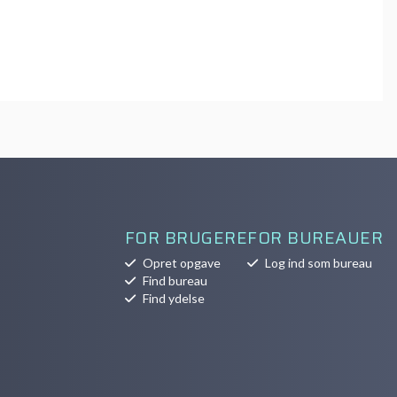
FOR BRUGERE
FOR BUREAUER
Opret opgave
Log ind som bureau
Find bureau
Find ydelse