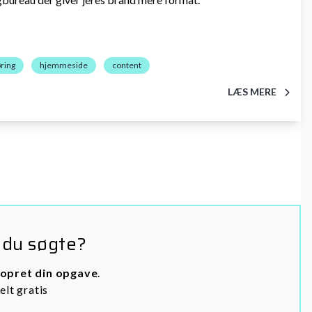
ring
hjemmeside
content
LÆS MERE
 du søgte?
opret din opgave
.
elt gratis