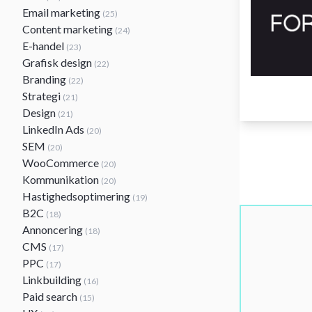
Email marketing
(25)
Content marketing
(24)
E-handel
(23)
Grafisk design
(22)
Branding
(22)
Strategi
(21)
Design
(21)
LinkedIn Ads
(20)
SEM
(20)
WooCommerce
(20)
Kommunikation
(20)
Hastighedsoptimering
(19)
B2C
(18)
Annoncering
(18)
CMS
(17)
PPC
(17)
Linkbuilding
(16)
Paid search
(15)