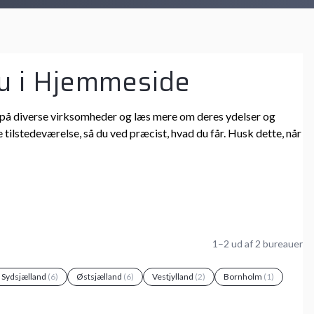
au i Hjemmeside
 ind på diverse virksomheder og læs mere om deres ydelser og
 tilstedeværelse, så du ved præcist, hvad du får. Husk dette, når
1–2 ud af 2 bureauer
g Sydsjælland
(6)
Østsjælland
(6)
Vestjylland
(2)
Bornholm
(1)