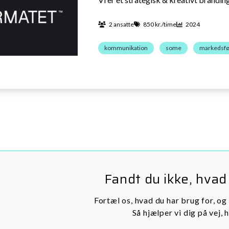
2 ansatte
850 kr./time
2024
kommunikation
some
markedsfø
Fandt du ikke, hvad
Fortæl os, hvad du har brug for, og
Så hjælper vi dig på vej, h