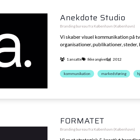
Anekdote Studio
Branding bureau fra København (København)
Vi skaber visuel kommunikation på tv
organisationer, publikationer, steder,
1 ansatte
Ikke angivet
2012
kommunikation
markedsføring
h
FORMATET
Branding bureau fra København (København)
Vi er et strategisk & kreativt brandi