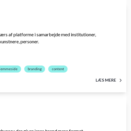
ærs af platforme i samarbejde med institutioner,
 kunstnere, personer.
jemmeside
branding
content
LÆS MERE
ngbureau der giver jeres brand mere format.