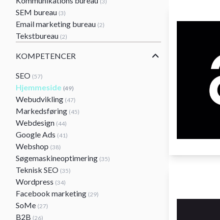
Kommunikations bureau
(3)
SEM bureau
(3)
Email marketing bureau
(2)
Tekstbureau
(2)
KOMPETENCER
SEO
(57)
Hjemmeside
(49)
Webudvikling
(47)
Markedsføring
(45)
Webdesign
(44)
Google Ads
(41)
Webshop
(38)
Søgemaskineoptimering
(35)
Teknisk SEO
(35)
Wordpress
(34)
Facebook marketing
(29)
SoMe
(27)
B2B
(26)