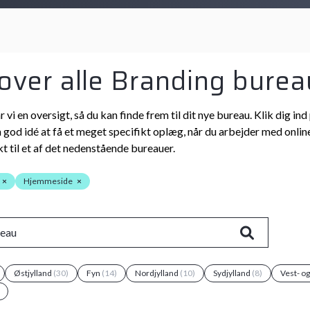
 over alle Branding bure
r vi en oversigt, så du kan finde frem til dit nye bureau. Klik dig
n god idé at få et meget specifikt oplæg, når du arbejder med online
t til et af det nedenstående bureauer.
×
Hjemmeside
×
Østjylland
(30)
Fyn
(14)
Nordjylland
(10)
Sydjylland
(8)
Vest- o