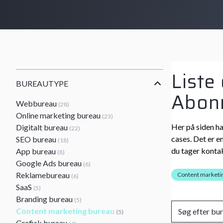
Liste
BUREAUTYPE
Abon
Webbureau
(28)
Online marketing bureau
(23)
Her på siden ha
Digitalt bureau
(22)
cases. Det er e
SEO bureau
(18)
du tager kontak
App bureau
(8)
Google Ads bureau
(6)
Reklamebureau
Content marketi
(6)
SaaS
(5)
Branding bureau
(5)
Content marketing bureau
(5)
Grafisk bureau