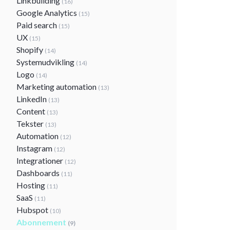
Linkbuilding
(16)
Google Analytics
(15)
Paid search
(15)
UX
(15)
Shopify
(14)
Systemudvikling
(14)
Logo
(14)
Marketing automation
(13)
LinkedIn
(13)
Content
(13)
Tekster
(13)
Automation
(12)
Instagram
(12)
Integrationer
(12)
Dashboards
(11)
Hosting
(11)
SaaS
(11)
Hubspot
(10)
Abonnement
(9)