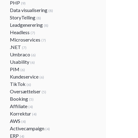
PHP
(9)
Data visualisering
(8)
StoryTelling
(8)
Leadgenerering
(8)
Headless
(7)
Microservices
(7)
.NET
(7)
Umbraco
(6)
Usability
(6)
PIM
(6)
Kundeservice
(6)
TikTok
(6)
Oversættelser
(5)
Booking
(5)
Affiliate
(4)
Korrektur
(4)
AWS
(4)
Activecampaign
(4)
ERP
(4)