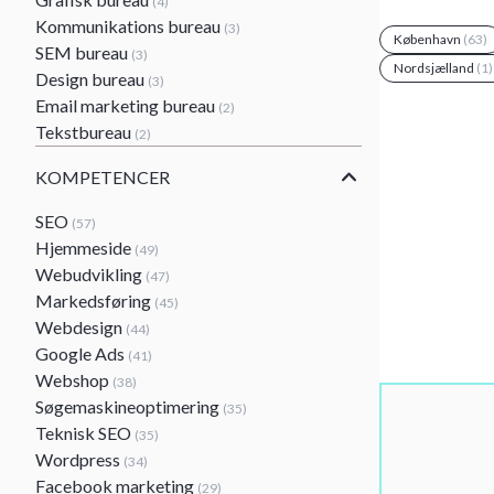
(4)
Kommunikations bureau
(3)
København
(63)
SEM bureau
(3)
Nordsjælland
(1)
Design bureau
(3)
Email marketing bureau
(2)
Tekstbureau
(2)
KOMPETENCER
SEO
(57)
Hjemmeside
(49)
Webudvikling
(47)
Markedsføring
(45)
Webdesign
(44)
Google Ads
(41)
Webshop
(38)
Søgemaskineoptimering
(35)
Teknisk SEO
(35)
Wordpress
(34)
Facebook marketing
(29)