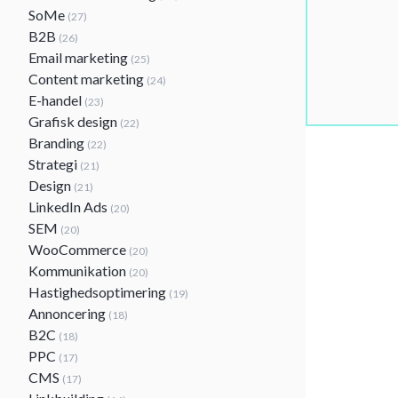
SoMe
(27)
B2B
(26)
Email marketing
(25)
Content marketing
(24)
E-handel
(23)
Grafisk design
(22)
Branding
(22)
Strategi
(21)
Design
(21)
LinkedIn Ads
(20)
SEM
(20)
WooCommerce
(20)
Kommunikation
(20)
Hastighedsoptimering
(19)
Annoncering
(18)
B2C
(18)
PPC
(17)
CMS
(17)