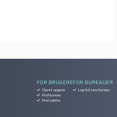
FOR BRUGERE
FOR BUREAUER
Opret opgave
Log ind som bureau
Find bureau
Find ydelse