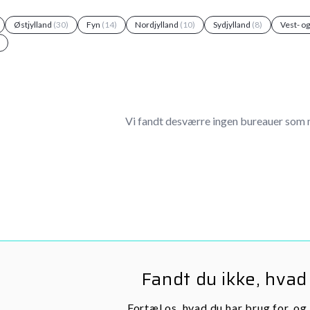
Østjylland
(30)
Fyn
(14)
Nordjylland
(10)
Sydjylland
(8)
Vest- o
Vi fandt desværre ingen bureauer som 
Fandt du ikke, hvad
Fortæl os, hvad du har brug for, og