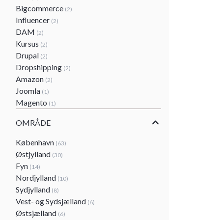
Bigcommerce
(2)
Influencer
(2)
DAM
(2)
Kursus
(2)
Drupal
(2)
Dropshipping
(2)
Amazon
(2)
Joomla
(1)
Magento
(1)
OMRÅDE
København
(63)
Østjylland
(30)
Fyn
(14)
Nordjylland
(10)
Sydjylland
(8)
Vest- og Sydsjælland
(6)
Østsjælland
(6)