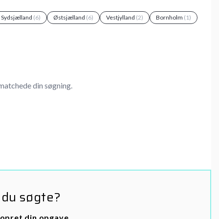
g Sydsjælland
(6)
Østsjælland
(6)
Vestjylland
(2)
Bornholm
(1)
matchede din søgning.
 du søgte?
opret din opgave
.