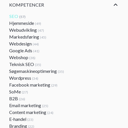
KOMPETENCER
SEO
(57)
Hjemmeside
(49)
Webudvikling
(47)
Markedsføring
(45)
Webdesign
(44)
Google Ads
(41)
Webshop
(38)
Teknisk SEO
(35)
Søgemaskineoptimering
(35)
Wordpress
(34)
Facebook marketing
(29)
SoMe
(27)
B2B
(26)
Email marketing
(25)
Content marketing
(24)
E-handel
(23)
Branding
(22)