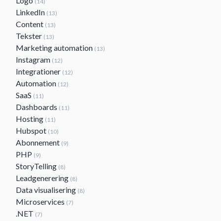
Logo
(14)
LinkedIn
(13)
Content
(13)
Tekster
(13)
Marketing automation
(13)
Instagram
(12)
Integrationer
(12)
Automation
(12)
SaaS
(11)
Dashboards
(11)
Hosting
(11)
Hubspot
(10)
Abonnement
(9)
PHP
(9)
StoryTelling
(8)
Leadgenerering
(8)
Data visualisering
(8)
Microservices
(7)
.NET
(7)