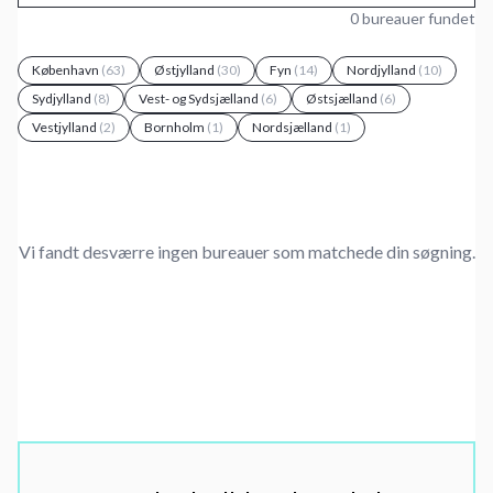
0 bureauer fundet
København
(63)
Østjylland
(30)
Fyn
(14)
Nordjylland
(10)
Sydjylland
(8)
Vest- og Sydsjælland
(6)
Østsjælland
(6)
Vestjylland
(2)
Bornholm
(1)
Nordsjælland
(1)
Vi fandt desværre ingen bureauer som matchede din søgning.