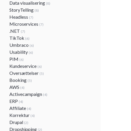
Data visualisering
(8)
StoryTelling
(8)
Headless
(7)
Microservices
(7)
.NET
(7)
TikTok
(6)
Umbraco
(6)
Usability
(6)
PIM
(6)
Kundeservice
(6)
Oversættelser
(5)
Booking
(5)
AWS
(4)
Activecampaign
(4)
ERP
(4)
Affiliate
(4)
Korrektur
(4)
Drupal
(2)
Dropshipping
(2)