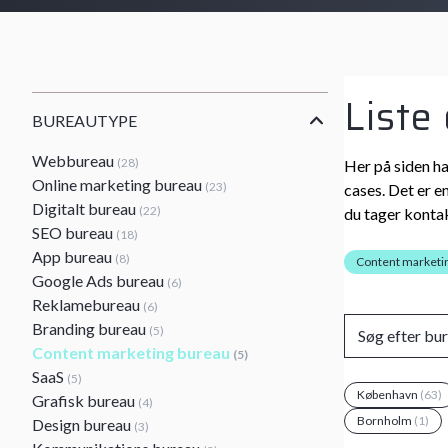
Liste
BUREAUTYPE
Webbureau
(28)
Her på siden ha
Online marketing bureau
(23)
cases. Det er e
Digitalt bureau
(22)
du tager kontak
SEO bureau
(18)
App bureau
(8)
Content marketi
Google Ads bureau
(6)
Reklamebureau
(6)
Branding bureau
(5)
Content marketing bureau
(5)
SaaS
(5)
København
(63)
Grafisk bureau
(4)
Bornholm
(1)
Design bureau
(3)