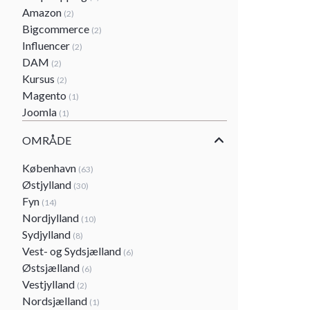
Amazon
(2)
Bigcommerce
(2)
Influencer
(2)
DAM
(2)
Kursus
(2)
Magento
(1)
Joomla
(1)
OMRÅDE
København
(63)
Østjylland
(30)
Fyn
(14)
Nordjylland
(10)
Sydjylland
(8)
Vest- og Sydsjælland
(6)
Østsjælland
(6)
Vestjylland
(2)
Nordsjælland
(1)