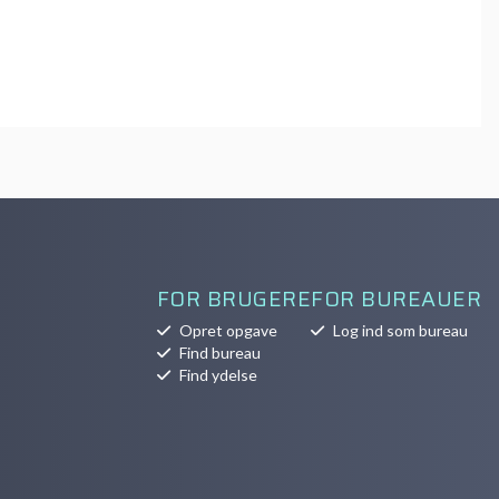
FOR BRUGERE
FOR BUREAUER
Opret opgave
Log ind som bureau
Find bureau
Find ydelse