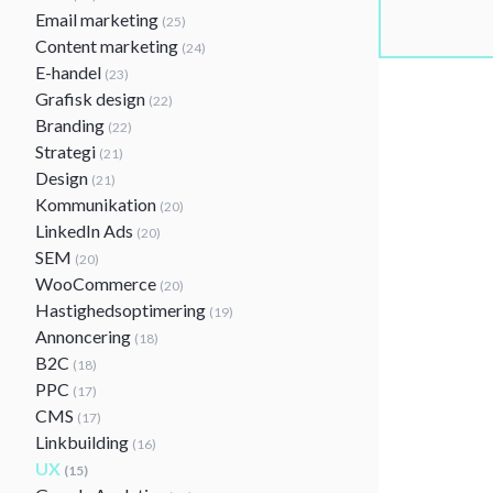
Email marketing
(25)
Content marketing
(24)
E-handel
(23)
Grafisk design
(22)
Branding
(22)
Strategi
(21)
Design
(21)
Kommunikation
(20)
LinkedIn Ads
(20)
SEM
(20)
WooCommerce
(20)
Hastighedsoptimering
(19)
Annoncering
(18)
B2C
(18)
PPC
(17)
CMS
(17)
Linkbuilding
(16)
UX
(15)