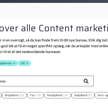
 over alle Content market
r vi en oversigt, så du kan finde frem til dit nye bureau. Klik dig
n god idé at få et meget specifikt oplæg, når du arbejder med online
t til et af det nedenstående bureauer.
ng bureau
×
UX
×
Østjylland
(30)
Fyn
(14)
Nordjylland
(10)
Sydjylland
(8)
Vest- o