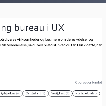
ing bureau i UX
 ind på diverse virksomheder og læs mere om deres ydelser og
 tilstedeværelse, så du ved præcist, hvad du får. Husk dette, når
0 bureauer fundet
g Sydsjælland
(6)
Østsjælland
(6)
Vestjylland
(2)
Nordsjælland
(1)