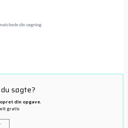
matchede din søgning.
 du søgte?
opret din opgave
.
elt gratis
T