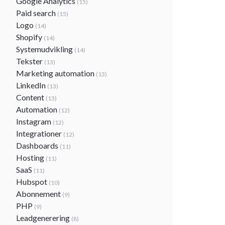
Google Analytics
(15)
Paid search
(15)
Logo
(14)
Shopify
(14)
Systemudvikling
(14)
Tekster
(13)
Marketing automation
(13)
LinkedIn
(13)
Content
(13)
Automation
(12)
Instagram
(12)
Integrationer
(12)
Dashboards
(11)
Hosting
(11)
SaaS
(11)
Hubspot
(10)
Abonnement
(9)
PHP
(9)
Leadgenerering
(8)