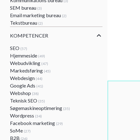
Kommunikations bureau
(3)
SEM bureau
(3)
Email marketing bureau
(2)
Tekstbureau
(2)
KOMPETENCER
SEO
(57)
Hjemmeside
(49)
Webudvikling
(47)
Markedsføring
(45)
Webdesign
(44)
Google Ads
(41)
Webshop
(38)
Teknisk SEO
(35)
Søgemaskineoptimering
(35)
Wordpress
(34)
Facebook marketing
(29)
SoMe
(27)
B2B
(26)