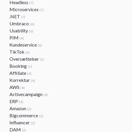
Headless
(7)
Microservices
(7)
.NET
(7)
Umbraco
(6)
Usability
(6)
PIM
(6)
Kundeservice
(6)
TikTok
(6)
Oversættelser
(5)
Booking
(5)
Affiliate
(4)
Korrektur
(4)
AWS
(4)
Activecampaign
(4)
ERP
(4)
Amazon
(2)
Bigcommerce
(2)
Influencer
(2)
DAM
(2)