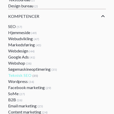
(2)
Design bureau
(2)
KOMPETENCER
SEO
(57)
Hjemmeside
(49)
Webudvikling
(47)
Markedsføring
(45)
Webdesign
(44)
Google Ads
(41)
Webshop
(38)
Søgemaskineoptimering
(35)
Teknisk SEO
(35)
Wordpress
(34)
Facebook marketing
(29)
SoMe
(27)
B2B
(26)
Email marketing
(25)
Content marketing
(24)