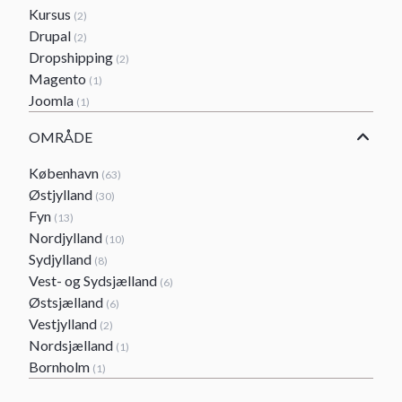
Kursus
(2)
Drupal
(2)
Dropshipping
(2)
Magento
(1)
Joomla
(1)
OMRÅDE
København
(63)
Østjylland
(30)
Fyn
(13)
Nordjylland
(10)
Sydjylland
(8)
Vest- og Sydsjælland
(6)
Østsjælland
(6)
Vestjylland
(2)
Nordsjælland
(1)
Bornholm
(1)