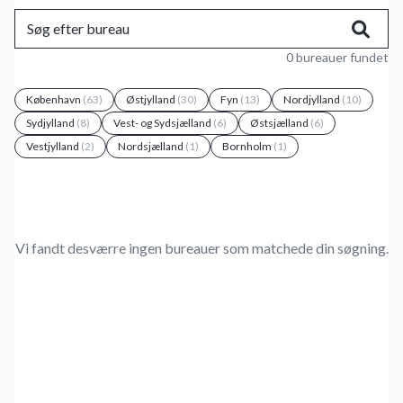
0 bureauer fundet
København
(63)
Østjylland
(30)
Fyn
(13)
Nordjylland
(10)
Sydjylland
(8)
Vest- og Sydsjælland
(6)
Østsjælland
(6)
Vestjylland
(2)
Nordsjælland
(1)
Bornholm
(1)
Vi fandt desværre ingen bureauer som matchede din søgning.