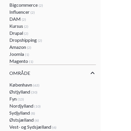
Bigcommerce
(2)
Influencer
(2)
DAM
(2)
Kursus
(2)
Drupal
(2)
Dropshipping
(2)
Amazon
(2)
Joomla
(1)
Magento
(1)
OMRÅDE
København
(63)
Østjylland
(30)
Fyn
(13)
Nordjylland
(10)
Sydjylland
(8)
Østsjælland
(6)
Vest- og Sydsjælland
(6)