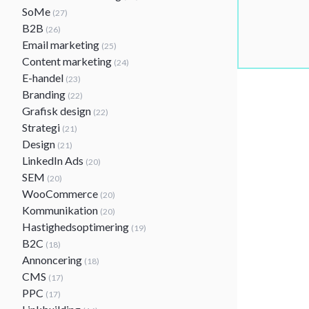
SoMe
(27)
B2B
(26)
Email marketing
(25)
Content marketing
(24)
E-handel
(23)
Branding
(22)
Grafisk design
(22)
Strategi
(21)
Design
(21)
LinkedIn Ads
(20)
SEM
(20)
WooCommerce
(20)
Kommunikation
(20)
Hastighedsoptimering
(19)
B2C
(18)
Annoncering
(18)
CMS
(17)
PPC
(17)