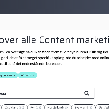
 over alle Content marketi
r vi en oversigt, så du kan finde frem til dit nye bureau. Klik dig
n god idé at få et meget specifikt oplæg, når du arbejder med online
t til et af det nedenstående bureauer.
ng bureau
×
Affiliate
×
Østjylland
(30)
Fyn
(13)
Nordjylland
(10)
Sydjylland
(8)
Østsjæl