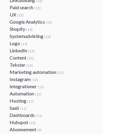
Linkbuilding
(16)
Paid search
(15)
UX
(15)
Google Analytics
(15)
Shopify
(14)
Systemudvikling
(14)
Logo
(14)
LinkedIn
(13)
Content
(13)
Tekster
(13)
Marketing automation
(13)
Instagram
(12)
Integrationer
(12)
Automation
(12)
Hosting
(11)
SaaS
(11)
Dashboards
(11)
Hubspot
(10)
Abonnement
(9)