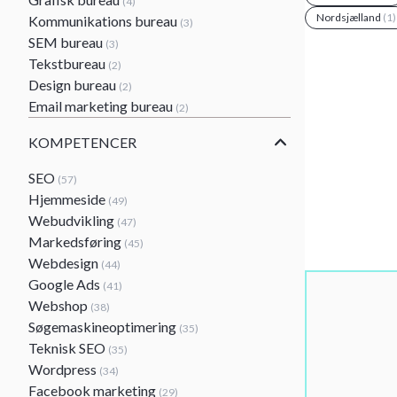
(4)
Nordsjælland
(1)
Kommunikations bureau
(3)
SEM bureau
(3)
Tekstbureau
(2)
Design bureau
(2)
Email marketing bureau
(2)
KOMPETENCER
SEO
(57)
Hjemmeside
(49)
Webudvikling
(47)
Markedsføring
(45)
Webdesign
(44)
Google Ads
(41)
Webshop
(38)
Søgemaskineoptimering
(35)
Teknisk SEO
(35)
Wordpress
(34)
Facebook marketing
(29)