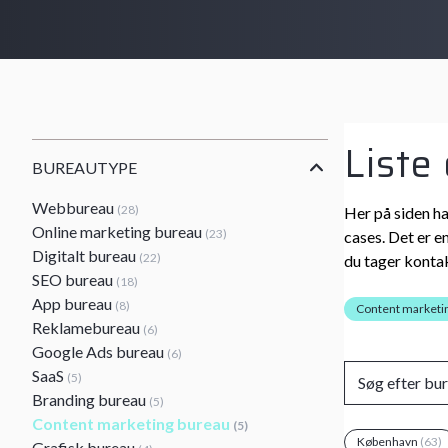
Liste
BUREAUTYPE
Webbureau
(28)
Her på siden ha
Online marketing bureau
(23)
cases. Det er e
Digitalt bureau
(22)
du tager kontak
SEO bureau
(18)
App bureau
(8)
Content marketi
Reklamebureau
(6)
Google Ads bureau
(6)
SaaS
(5)
Branding bureau
(5)
Content marketing bureau
(5)
København
(63)
Grafisk bureau