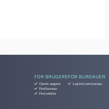
FOR BRUGERE
FOR BUREAUER
Opret opgave
Log ind som bureau
Find bureau
Find ydelse