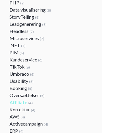
PHP
(9)
Data visualisering
(8)
StoryTelling
(8)
Leadgenerering
(8)
Headless
(7)
Microservices
(7)
.NET
(7)
PIM
(6)
Kundeservice
(6)
TikTok
(6)
Umbraco
(6)
Usability
(6)
Booking
(5)
Oversættelser
(5)
Affiliate
(4)
Korrektur
(4)
AWS
(4)
Activecampaign
(4)
ERP
(4)