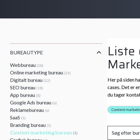
Liste
BUREAUTYPE
Marke
Webbureau
(28)
Online marketing bureau
(23)
Her på siden ha
Digitalt bureau
(22)
cases. Det er e
SEO bureau
(18)
du tager kontak
App bureau
(8)
Google Ads bureau
(6)
Reklamebureau
Content marketi
(6)
SaaS
(5)
Branding bureau
(5)
Content marketing bureau
(5)
Grafisk bureau