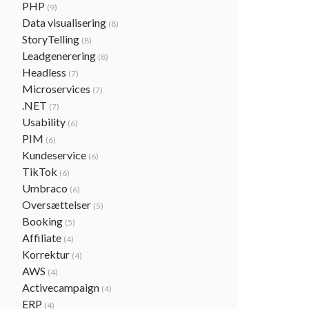
PHP
(9)
Data visualisering
(8)
StoryTelling
(8)
Leadgenerering
(8)
Headless
(7)
Microservices
(7)
.NET
(7)
Usability
(6)
PIM
(6)
Kundeservice
(6)
TikTok
(6)
Umbraco
(6)
Oversættelser
(5)
Booking
(5)
Affiliate
(4)
Korrektur
(4)
AWS
(4)
Activecampaign
(4)
ERP
(4)